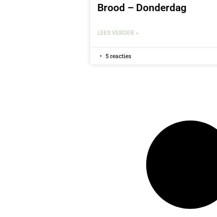
Brood – Donderdag
LEES VERDER »
5 reacties