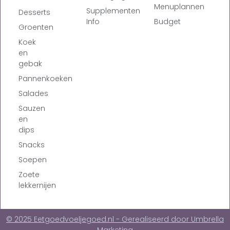
Menuplannen
Supplementen
Desserts
Info
Budget
Groenten
Koek
en
gebak
Pannenkoeken
Salades
Sauzen
en
dips
Snacks
Soepen
Zoete
lekkernijen
© 2025 Eetgoedvoeljegoed.nl - Gerealiseerd door Umbrella
Marketing