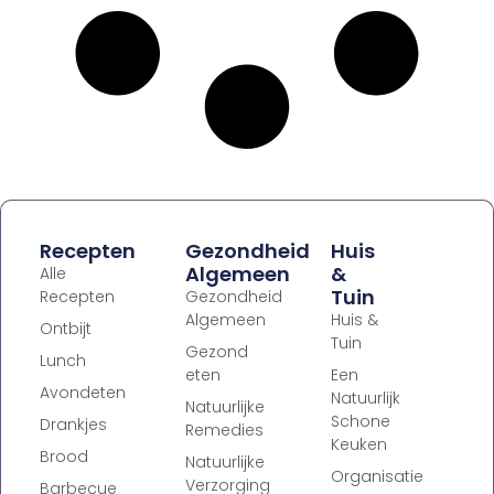
Recepten
Gezondheid
Huis
Algemeen
&
Alle
Tuin
Recepten
Gezondheid
Algemeen
Huis &
Ontbijt
Tuin
Gezond
Lunch
eten
Een
Avondeten
Natuurlijk
Natuurlijke
Schone
Drankjes
Remedies
Keuken
Brood
Natuurlijke
Organisatie
Verzorging
Barbecue