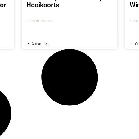
or
Hooikoorts
Wi
LEES VERDER »
LEES
2 reacties
Ge