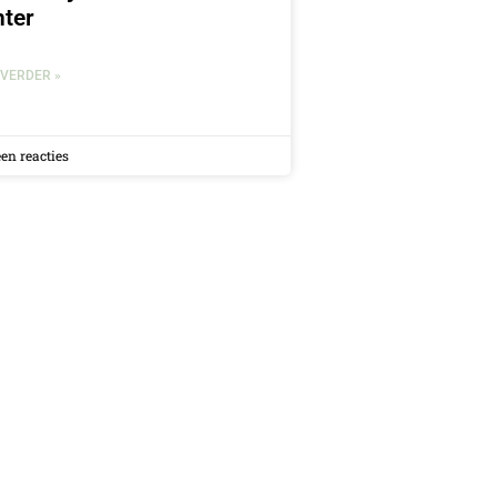
nter
 VERDER »
en reacties