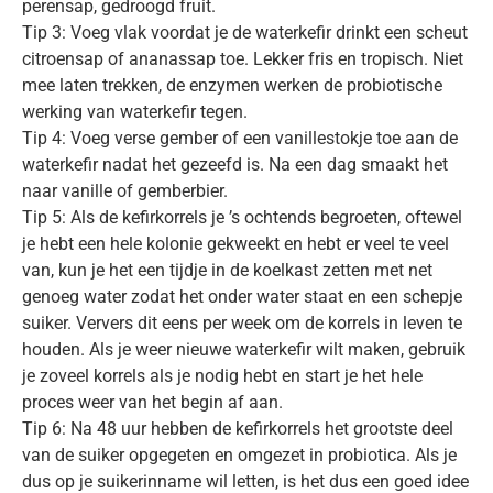
perensap, gedroogd fruit.
Tip 3: Voeg vlak voordat je de waterkefir drinkt een scheut
citroensap of ananassap toe. Lekker fris en tropisch. Niet
mee laten trekken, de enzymen werken de probiotische
werking van waterkefir tegen.
Tip 4: Voeg verse gember of een vanillestokje toe aan de
waterkefir nadat het gezeefd is. Na een dag smaakt het
naar vanille of gemberbier.
Tip 5: Als de kefirkorrels je ’s ochtends begroeten, oftewel
je hebt een hele kolonie gekweekt en hebt er veel te veel
van, kun je het een tijdje in de koelkast zetten met net
genoeg water zodat het onder water staat en een schepje
suiker. Ververs dit eens per week om de korrels in leven te
houden. Als je weer nieuwe waterkefir wilt maken, gebruik
je zoveel korrels als je nodig hebt en start je het hele
proces weer van het begin af aan.
Tip 6: Na 48 uur hebben de kefirkorrels het grootste deel
van de suiker opgegeten en omgezet in probiotica. Als je
dus op je suikerinname wil letten, is het dus een goed idee