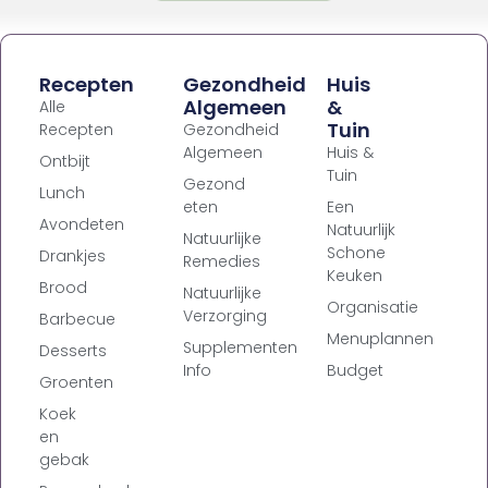
Recepten
Gezondheid
Huis
Algemeen
&
Alle
Tuin
Recepten
Gezondheid
Algemeen
Huis &
Ontbijt
Tuin
Gezond
Lunch
eten
Een
Avondeten
Natuurlijk
Natuurlijke
Schone
Drankjes
Remedies
Keuken
Brood
Natuurlijke
Organisatie
Verzorging
Barbecue
Menuplannen
Supplementen
Desserts
Info
Budget
Groenten
Koek
en
gebak