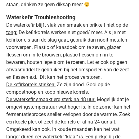
staan, drinken ze geen diksap meer
Waterkefir Troubleshooting
De waterkefir blijft vlak van smaak en prikkelt niet op de
tong:
De kefirkorrels werken niet goed/ meer. Als je met
kefirkorrels aan de slag gaat, gebruik dan nooit metalen
voorwerpen. Plastic of kaasdoek om te zeven, glazen
flessen om in te brouwen, plastic flessen om in te
bewaren, houten lepels om te roeren. Let er ook op geen
afwasmiddel te gebruiken bij het omspoelen van de zeef
en flessen e.d. Dit kan het proces verstoren.
De kefirkorrels stinken:
Ze zijn dood. Gooi op de
composthoop en koop nieuwe korrels.
De waterkefir smaakt erg sterk na 48 uur:
Mogelijk dat je
omgevingstemperatuur wat hoger is. In de zomer kan het
fermentatieproces sneller verlopen door de warmte. Zoek
een koele plek of zeef de korrels er al na 24 uur uit.
Omgekeerd kan ook. In koude maanden kan het wat
langer duren eer waterkefir ‘klaar’ is. Een plekje bij de