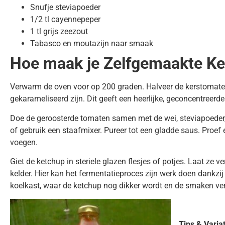
Snufje steviapoeder
1/2 tl cayennepeper
1 tl grijs zeezout
Tabasco en moutazijn naar smaak
Hoe maak je Zelfgemaakte K
Verwarm de oven voor op 200 graden. Halveer de kerstomaten 
gekarameliseerd zijn. Dit geeft een heerlijke, geconcentreer
Doe de geroosterde tomaten samen met de wei, steviapoeder
of gebruik een staafmixer. Pureer tot een gladde saus. Proef
voegen.
Giet de ketchup in steriele glazen flesjes of potjes. Laat ze 
kelder. Hier kan het fermentatieproces zijn werk doen dankzij 
koelkast, waar de ketchup nog dikker wordt en de smaken verd
Tips & Variat