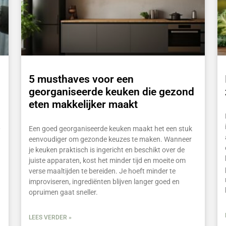
5 musthaves voor een
georganiseerde keuken die gezond
eten makkelijker maakt
,
Een goed georganiseerde keuken maakt het een stuk
eenvoudiger om gezonde keuzes te maken. Wanneer
je keuken praktisch is ingericht en beschikt over de
juiste apparaten, kost het minder tijd en moeite om
verse maaltijden te bereiden. Je hoeft minder te
improviseren, ingrediënten blijven langer goed en
opruimen gaat sneller.
LEES VERDER »