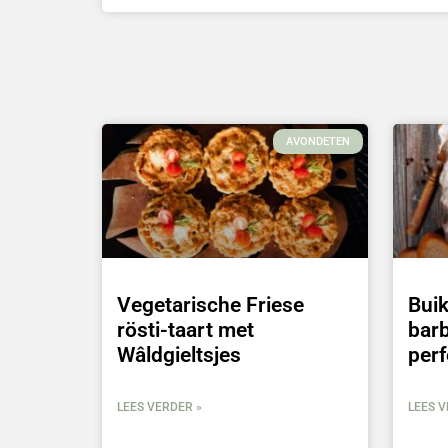
AVONDETEN
Vegetarische Friese
Bui
rösti-taart met
barb
Wâldgieltsjes
perf
LEES VERDER »
LEES V