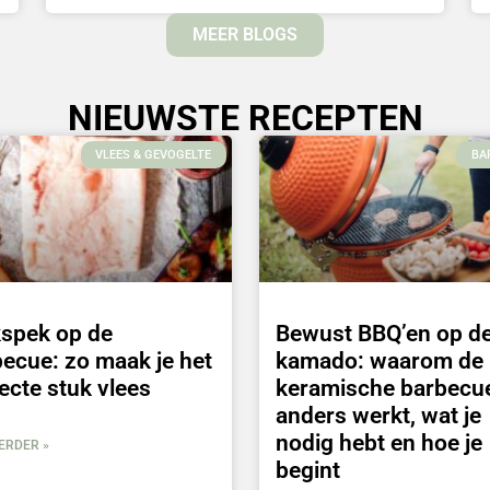
MEER BLOGS
NIEUWSTE RECEPTEN
VLEES & GEVOGELTE
BA
kspek op de
Bewust BBQ’en op d
ecue: zo maak je het
kamado: waarom de
ecte stuk vlees
keramische barbecu
anders werkt, wat je
nodig hebt en hoe je
ERDER »
begint