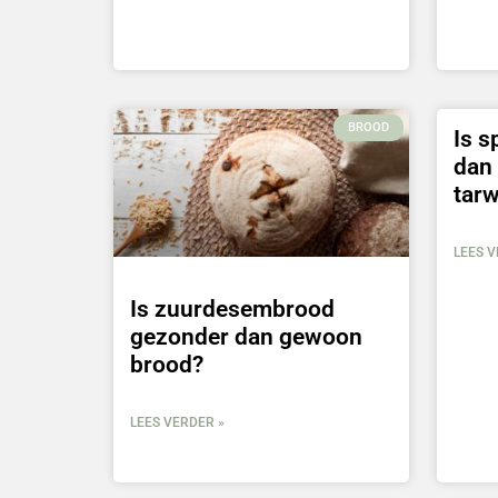
BROOD
Is s
dan
tar
LEES V
Is zuurdesembrood
gezonder dan gewoon
brood?
LEES VERDER »