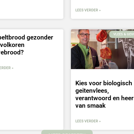
LEES VERDER »
VLEES & GEV
peltbrood gezonder
 volkoren
webrood?
ERDER »
Kies voor biologisch
geitenvlees,
verantwoord en heerl
van smaak
LEES VERDER »