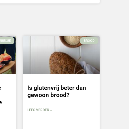
RBECUE
BROOD
e
Is glutenvrij beter dan
gewoon brood?
e
LEES VERDER »