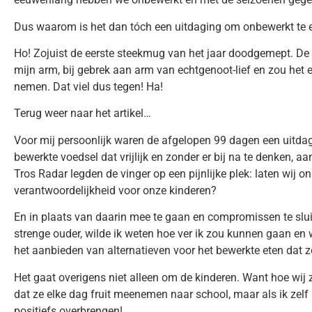
Dus waarom is het dan tóch een uitdaging om onbewerkt te 
Ho! Zojuist de eerste steekmug van het jaar doodgemept. De l
mijn arm, bij gebrek aan arm van echtgenoot-lief en zou het e
nemen. Dat viel dus tegen! Ha!
Terug weer naar het artikel…
Voor mij persoonlijk waren de afgelopen 99 dagen een uitda
bewerkte voedsel dat vrijlijk en zonder er bij na te denken,
Tros Radar legden de vinger op een pijnlijke plek: laten wij 
verantwoordelijkheid voor onze kinderen?
En in plaats van daarin mee te gaan en compromissen te slui
strenge ouder, wilde ik weten hoe ver ik zou kunnen gaan en
het aanbieden van alternatieven voor het bewerkte eten dat z
Het gaat overigens niet alleen om de kinderen. Want hoe wij ze
dat ze elke dag fruit meenemen naar school, maar als ik zelf n
positiefs overbrengen!