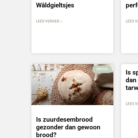
Wâldgieltsjes
perf
LEES VERDER »
LEES V
BROOD
Is s
dan
tar
LEES V
Is zuurdesembrood
gezonder dan gewoon
brood?