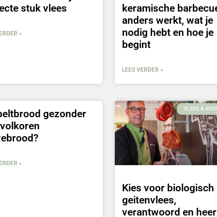
ecte stuk vlees
keramische barbecu
anders werkt, wat je
nodig hebt en hoe je
ERDER »
begint
LEES VERDER »
VLEES & GEV
peltbrood gezonder
 volkoren
webrood?
ERDER »
Kies voor biologisch
geitenvlees,
verantwoord en heerl