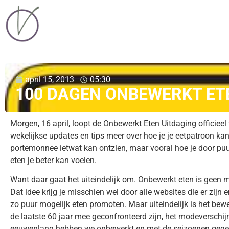
april 15, 2013
05:30
100 DAGEN ONBEWERKT ETE
Morgen, 16 april, loopt de Onbewerkt Eten Uitdaging officieel
wekelijkse updates en tips meer over hoe je je eetpatroon ka
portemonnee ietwat kan ontzien, maar vooral hoe je door puu
eten je beter kan voelen.
Want daar gaat het uiteindelijk om. Onbewerkt eten is geen m
Dat idee krijg je misschien wel door alle websites die er zijn 
zo puur mogelijk eten promoten. Maar uiteindelijk is het bew
de laatste 60 jaar mee geconfronteerd zijn, het modeverschijns
eeuwenlang hebben we onbewerkt en met de seizoenen gege