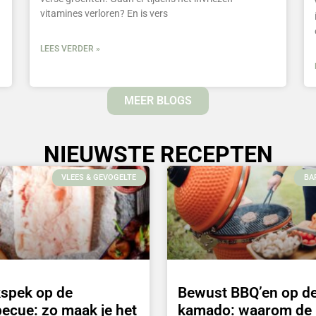
vitamines verloren? En is vers
LEES VERDER »
MEER BLOGS
NIEUWSTE RECEPTEN
VLEES & GEVOGELTE
BA
kspek op de
Bewust BBQ’en op d
ecue: zo maak je het
kamado: waarom de