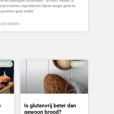
verse maaltijden te bereiden. Je hoeft minder te
improviseren, ingrediënten blijven langer goed en
opruimen gaat sneller.
LEES VERDER »
RBECUE
BROOD
e
Is glutenvrij beter dan
gewoon brood?