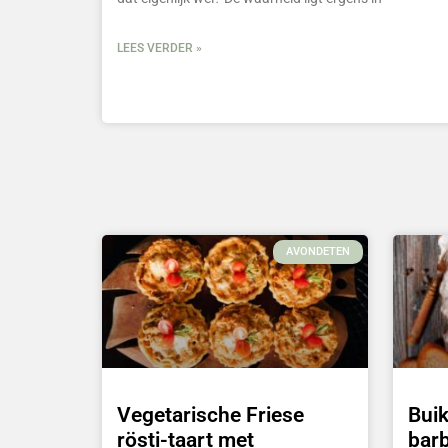
LEES VERDER »
AVONDETEN
Vegetarische Friese
Bui
rösti-taart met
barb