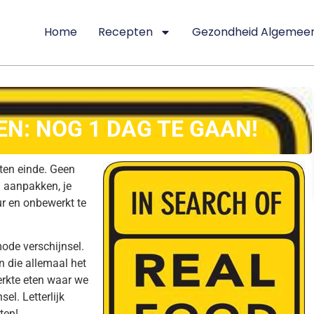
Home
Recepten
Gezondheid Algemee
N: NOG 1 DAG TE GAAN!
 ten einde. Geen
n aanpakken, je
r en onbewerkt te
ode verschijnsel.
en die allemaal het
erkte eten waar we
el. Letterlijk
ten!