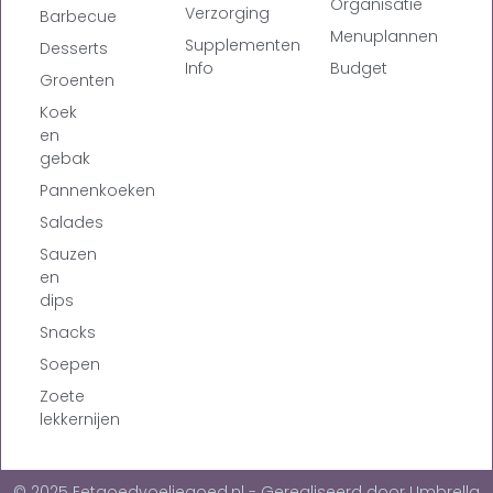
Organisatie
Verzorging
Barbecue
Menuplannen
Supplementen
Desserts
Info
Budget
Groenten
Koek
en
gebak
Pannenkoeken
Salades
Sauzen
en
dips
Snacks
Soepen
Zoete
lekkernijen
© 2025 Eetgoedvoeljegoed.nl - Gerealiseerd door Umbrella