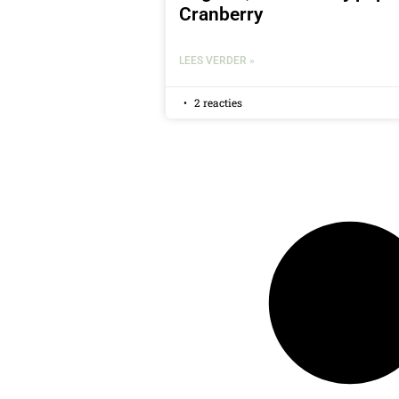
Cranberry
LEES VERDER »
2 reacties