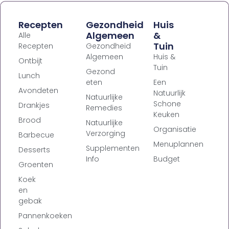
Recepten
Gezondheid
Huis
Algemeen
&
Alle
Tuin
Recepten
Gezondheid
Algemeen
Huis &
Ontbijt
Tuin
Gezond
Lunch
eten
Een
Avondeten
Natuurlijk
Natuurlijke
Schone
Drankjes
Remedies
Keuken
Brood
Natuurlijke
Organisatie
Verzorging
Barbecue
Menuplannen
Supplementen
Desserts
Info
Budget
Groenten
Koek
en
gebak
Pannenkoeken