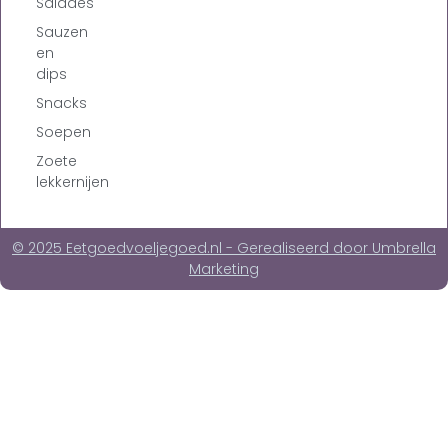
Salades
Sauzen
en
dips
Snacks
Soepen
Zoete
lekkernijen
© 2025 Eetgoedvoeljegoed.nl - Gerealiseerd door Umbrella
Marketing