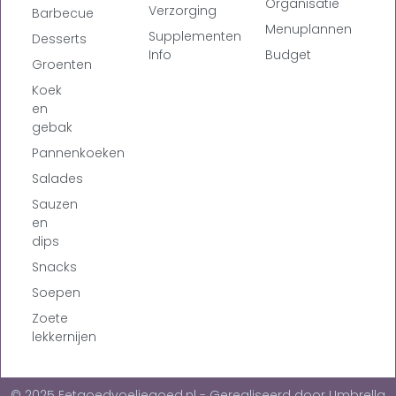
Organisatie
Verzorging
Barbecue
Menuplannen
Supplementen
Desserts
Info
Budget
Groenten
Koek
en
gebak
Pannenkoeken
Salades
Sauzen
en
dips
Snacks
Soepen
Zoete
lekkernijen
© 2025 Eetgoedvoeljegoed.nl - Gerealiseerd door Umbrella