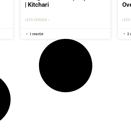
| Kitchari
Ov
LEES VERDER »
LEES
1 reactie
2 