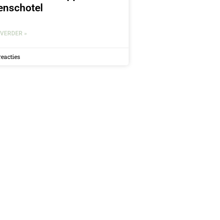
enschotel
 VERDER »
reacties