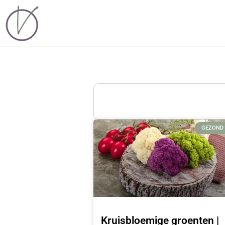
GEZOND
Kruisbloemige groenten |