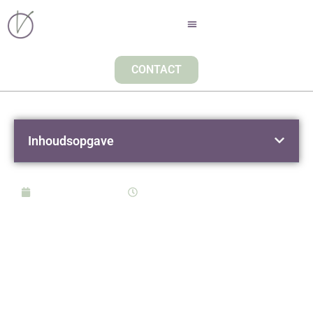
CONTACT
Inhoudsopgave
augustus 6, 2021
15:23
5
GEZONDHEIDSVOORDELEN
VAN SAFFRAAN: LEES ZE
HIER!