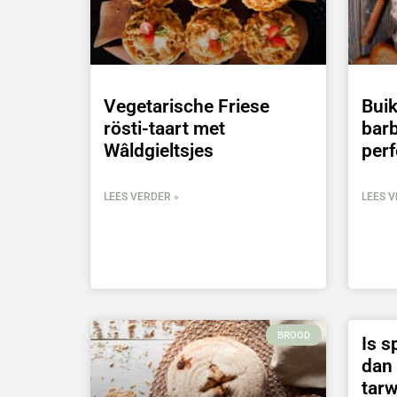
Vegetarische Friese
Bui
rösti-taart met
barb
Wâldgieltsjes
perf
LEES VERDER »
LEES V
BROOD
Is s
dan
tar