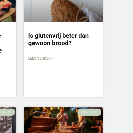
e
Is glutenvrij beter dan
gewoon brood?
e
LEES VERDER »
OGELTE
BARBECUE