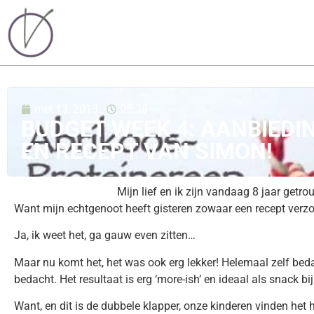
mei 13, 2013
05:30
BUDGET WEEK 4: AANBIEDIN
EN RECEPT VAN SIMON!
Mijn lief en ik zijn vandaag 8 jaar getro
Want mijn echtgenoot heeft gisteren zowaar een recept verz
Ja, ik weet het, ga gauw even zitten…
Maar nu komt het, het was ook erg lekker! Helemaal zelf bed
bedacht. Het resultaat is erg ‘more-ish’ en ideaal als snack b
Want, en dit is de dubbele klapper, onze kinderen vinden het