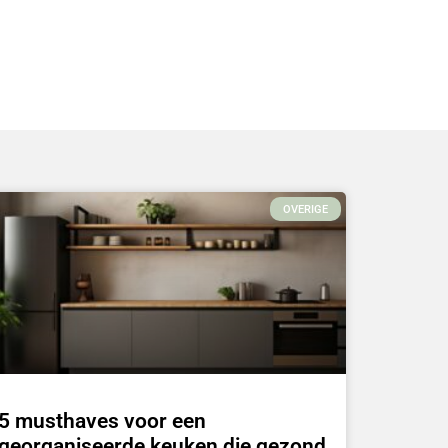
OVERIGE
5 musthaves voor een
georganiseerde keuken die gezond