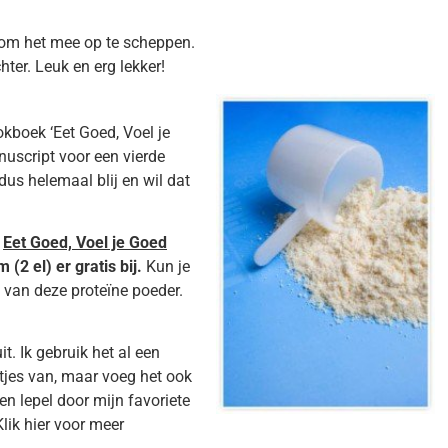
l om het mee op te scheppen.
hter. Leuk en erg lekker!
kboek ‘Eet Goed, Voel je
uscript voor een vierde
us helemaal blij en wil dat
k
Eet Goed, Voel je Goed
(2 el) er gratis bij.
Kun je
g van deze proteïne poeder.
t. Ik gebruik het al een
etjes van, maar voeg het ook
n lepel door mijn favoriete
lik hier voor meer