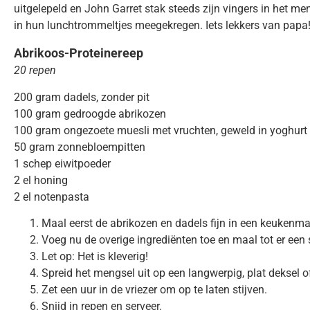
uitgelepeld en John Garret stak steeds zijn vingers in het
in hun lunchtrommeltjes meegekregen. Iets lekkers van papa
Abrikoos-Proteinereep
20 repen
200 gram dadels, zonder pit
100 gram gedroogde abrikozen
100 gram ongezoete muesli met vruchten, geweld in yoghurt 
50 gram zonnebloempitten
1 schep eiwitpoeder
2 el honing
2 el notenpasta
Maal eerst de abrikozen en dadels fijn in een keuken
Voeg nu de overige ingrediënten toe en maal tot er e
Let op: Het is kleverig!
Spreid het mengsel uit op een langwerpig, plat deksel of
Zet een uur in de vriezer om op te laten stijven.
Snijd in repen en serveer.