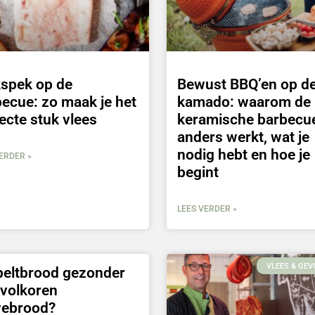
kspek op de
Bewust BBQ’en op d
ecue: zo maak je het
kamado: waarom de
ecte stuk vlees
keramische barbecu
anders werkt, wat je
nodig hebt en hoe je
ERDER »
begint
LEES VERDER »
VLEES & GEV
peltbrood gezonder
 volkoren
webrood?