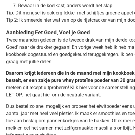
Bewaar in de koelkast, anders wordt het slap.
Tip: Dit mengsel is ook erg lekker met schijfjes groene appe
Tip 2: Ik smeerde hier wat van op de rijstcracker van mijn doc
Aanbieding Eet Goed, Voel je Goed
Twee maanden geleden is de tweede druk van mijn derde koo
Goed’ naar de drukker gegaan! En vorige week heb ik heb man
kookboek opgestuurd en goedgekeurd teruggekregen. Ik ben d
graag met jullie delen.
Daarom krijgt iedereen die in de maand mei mijn kookboe
bestelt, er een zakje pure whey proteïne poeder van 30 gram 
meteen dit recept uitproberen! Klik hier voor de samenstellin
LET OP: het gaat hier om de neutrale variant.
Dus bestel zo snel mogelijk en probeer het eiwitpoeder eens ui
aantal jaar met heel veel plezier. Ik maak er smoothies en to
toe aan beslag om pannenkoekjes van te bakken. Of ik roer ee
melk en eet het samen met zelfgemaakte muesli als ontbijt. K