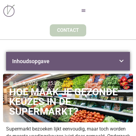
CONTACT
Inhoudsopgave
juli 9, 2026
15:02
HOE MAAK JE GEZONDE
KEUZES IN DE
SUPERMARKT?
Supermarkt bezoeken lijkt eenvoudig, maar toch worden