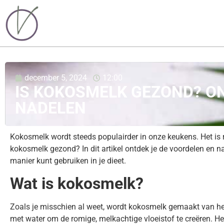
december 5, 2024
12:00
IS KOKOSMELK GEZOND? O
NADELEN
Kokosmelk wordt steeds populairder in onze keukens. Het is 
kokosmelk gezond? In dit artikel ontdek je de voordelen en 
manier kunt gebruiken in je dieet.
Wat is kokosmelk?
Zoals je misschien al weet, wordt kokosmelk gemaakt van he
met water om de romige, melkachtige vloeistof te creëren. He