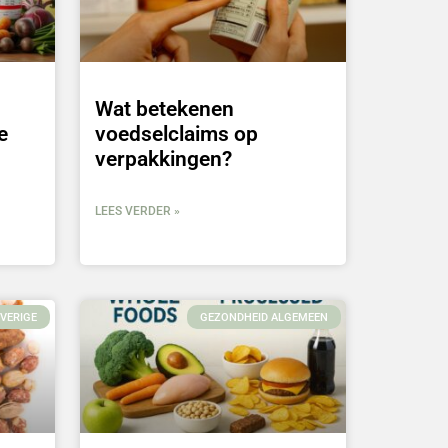
Wat betekenen
e
voedselclaims op
verpakkingen?
LEES VERDER »
VERIGE
GEZONDHEID ALGEMEEN