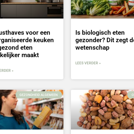
usthaves voor een
Is biologisch eten
rganiseerde keuken
gezonder? Dit zegt d
gezond eten
wetenschap
kelijker maakt
LEES VERDER »
ERDER »
GEZONDHEID ALGEMEEN
O