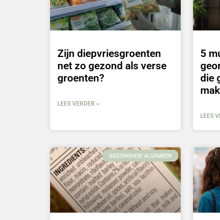
Zijn diepvriesgroenten
5 m
net zo gezond als verse
geo
groenten?
die 
mak
LEES VERDER »
LEES V
GEZONDHEID ALGEMEEN