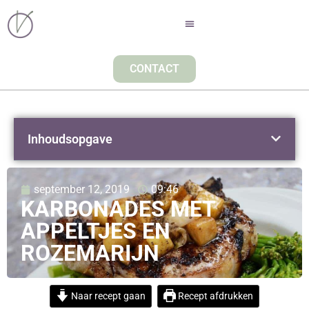
CONTACT
Inhoudsopgave
september 12, 2019
09:46
KARBONADES MET
APPELTJES EN
ROZEMARIJN
Naar recept gaan
Recept afdrukken