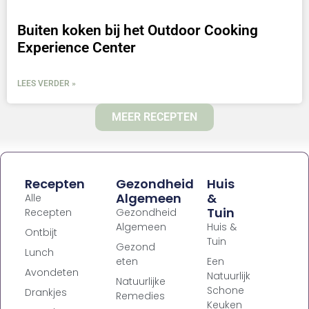
Buiten koken bij het Outdoor Cooking
Experience Center
LEES VERDER »
MEER RECEPTEN
Recepten
Gezondheid
Huis
Algemeen
&
Alle
Tuin
Recepten
Gezondheid
Algemeen
Huis &
Ontbijt
Tuin
Gezond
Lunch
eten
Een
Avondeten
Natuurlijk
Natuurlijke
Schone
Drankjes
Remedies
Keuken