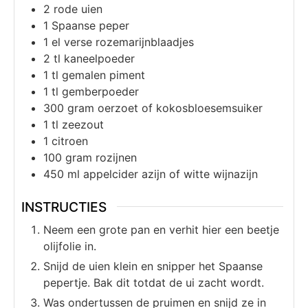
2
rode uien
1
Spaanse peper
1
el
verse rozemarijnblaadjes
2
tl
kaneelpoeder
1
tl
gemalen piment
1
tl
gemberpoeder
300
gram
oerzoet of kokosbloesemsuiker
1
tl
zeezout
1
citroen
100
gram
rozijnen
450
ml
appelcider azijn of witte wijnazijn
INSTRUCTIES
Neem een grote pan en verhit hier een beetje
olijfolie in.
Snijd de uien klein en snipper het Spaanse
pepertje. Bak dit totdat de ui zacht wordt.
Was ondertussen de pruimen en snijd ze in