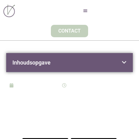
CONTACT
Inhoudsopgave
september 20, 2021
10:18
KRUIDIGE
PRUIMENCHUTNEY MET
ROZEMARIJN, PIMENT &
KANEEL