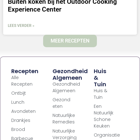
Buiten koken bij het Outdoor Cooking
Experience Center
LEES VERDER »
MEER RECEPTEN
Recepten
Gezondheid
Huis
Algemeen
&
Alle
Tuin
Recepten
Gezondheid
Algemeen
Huis &
Ontbijt
Tuin
Gezond
Lunch
eten
Een
Avondeten
Natuurlijk
Natuurlijke
Schone
Drankjes
Remedies
Keuken
Brood
Natuurlijke
Organisatie
Verzorging
Barbecue