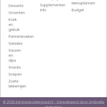
Menuplannen
Supplementen
Desserts
Info
Budget
Groenten
Koek
en
gebak
Pannenkoeken
Salades
Sauzen
en
dips
Snacks
Soepen
Zoete
lekkernijen
© 2025 Eetgoedvoeljegoed.nl - Gerealiseerd door Umbrella
Marketing