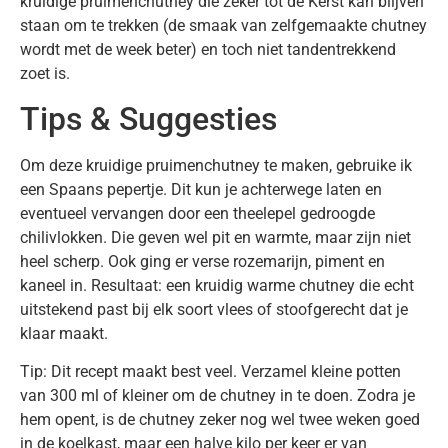
kruidige pruimenchutney die zeker tot de Kerst kan blijven
staan om te trekken (de smaak van zelfgemaakte chutney
wordt met de week beter) en toch niet tandentrekkend
zoet is.
Tips & Suggesties
Om deze kruidige pruimenchutney te maken, gebruike ik
een Spaans pepertje. Dit kun je achterwege laten en
eventueel vervangen door een theelepel gedroogde
chilivlokken. Die geven wel pit en warmte, maar zijn niet
heel scherp. Ook ging er verse rozemarijn, piment en
kaneel in. Resultaat: een kruidig warme chutney die echt
uitstekend past bij elk soort vlees of stoofgerecht dat je
klaar maakt.
Tip: Dit recept maakt best veel. Verzamel kleine potten
van 300 ml of kleiner om de chutney in te doen. Zodra je
hem opent, is de chutney zeker nog wel twee weken goed
in de koelkast, maar een halve kilo per keer er van