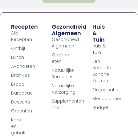
Recepten
Gezondheid
Huis
Algemeen
&
Alle
Tuin
Recepten
Gezondheid
Algemeen
Huis &
Ontbijt
Tuin
Gezond
Lunch
eten
Een
Avondeten
Natuurlijk
Natuurlijke
Schone
Drankjes
Remedies
Keuken
Brood
Natuurlijke
Organisatie
Verzorging
Barbecue
Menuplannen
Supplementen
Desserts
Info
Budget
Groenten
Koek
en
gebak