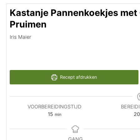
Kastanje Pannenkoekjes met
Pruimen
Iris Maier
Recept afdrukken
VOORBEREIDINGSTIJD
BEREID
15
2
min
GANG