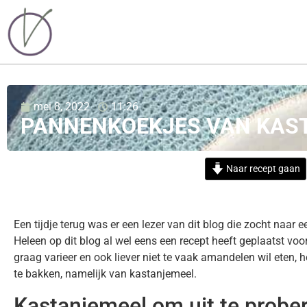
mei 8, 2022
11:26
PANNENKOEKJES VAN KAST
Naar recept gaan
Een tijdje terug was er een lezer van dit blog die zocht naar 
Heleen op dit blog al wel eens een recept heeft geplaatst voo
graag varieer en ook liever niet te vaak amandelen wil eten
te bakken, namelijk van kastanjemeel.
Kastanjemeel om uit te probe