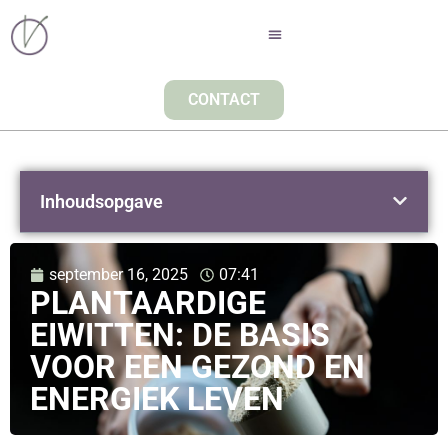
CONTACT
Inhoudsopgave
september 16, 2025
07:41
PLANTAARDIGE
EIWITTEN: DE BASIS
VOOR EEN GEZOND EN
ENERGIEK LEVEN