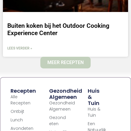
Buiten koken bij het Outdoor Cooking
Experience Center
LEES VERDER »
MEER RECEPTEN
Recepten
Gezondheid
Huis
Algemeen
&
Alle
Tuin
Recepten
Gezondheid
Algemeen
Huis &
Ontbijt
Tuin
Gezond
Lunch
eten
Een
Avondeten
Natuurlijk