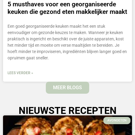
5 musthaves voor een georganiseerde
keuken die gezond eten makkelijker maakt
Een goed georganiseerde keuken maakt het een stuk
eenvoudiger om gezonde keuzes te maken. Wanneer je keuken
praktisch is ingericht en beschikt over de juiste apparaten, kost
het minder tijd en moeite om verse maaltijden te bereiden. Je
hoeft minder te improviseren, ingrediënten blijven langer goed en
opruimen gaat sneller.
LEES VERDER »
MEER BLOGS
NIEUWSTE RECEPTEN
AVONDETEN