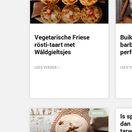
Vegetarische Friese
Bui
rösti-taart met
barb
Wâldgieltsjes
perf
LEES VERDER »
LEES V
BROOD
Is s
dan
tar