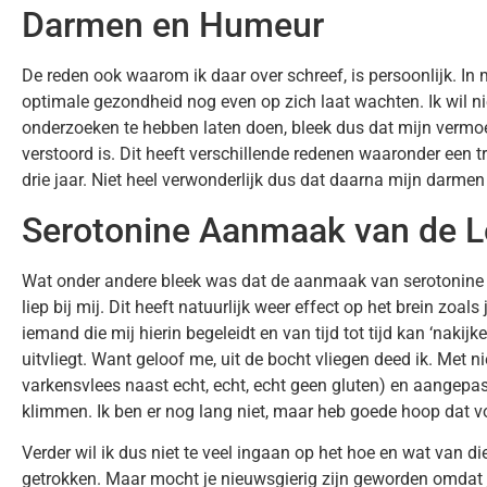
Darmen en Humeur
De reden ook waarom ik daar over schreef, is persoonlijk. In
optimale gezondheid nog even op zich laat wachten. Ik wil niet
onderzoeken te hebben laten doen, bleek dus dat mijn vermo
verstoord is. Dit heeft verschillende redenen waaronder een t
drie jaar. Niet heel verwonderlijk dus dat daarna mijn darme
Serotonine Aanmaak van de 
Wat onder andere bleek was dat de aanmaak van serotonine d
liep bij mij. Dit heeft natuurlijk weer effect op het brein zoal
iemand die mij hierin begeleidt en van tijd tot tijd kan ‘nakij
uitvliegt. Want geloof me, uit de bocht vliegen deed ik. Met
varkensvlees naast echt, echt, echt geen gluten) en aangepa
klimmen. Ik ben er nog lang niet, maar heb goede hoop dat vo
Verder wil ik dus niet te veel ingaan op het hoe en wat van
getrokken. Maar mocht je nieuwsgierig zijn geworden omdat j