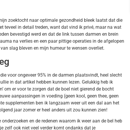
 mijn zoektocht naar optimale gezondheid bleek laatst dat die
 teveel in detail treden, want dat vind ik privé, maar na wat
eden bevestigd werd en dat de link tussen darmen en brein
rauma na verlies en een paar pittige operaties in de afgelopen
n van slag bleven en mijn humeur te wensen overliet.
Leg
ie voor ongeveer 95% in de darmen plaatsvindt, heel slecht
s jullie in dat artikel hebben kunnen lezen. Gelukkig heb ik
ken’ om er voor te zorgen dat de boel niet gierend de bocht
 nieuwe aanpassingen in voeding (geen kool, geen thee, geen
ste supplementen ben ik langzaam weer uit een dal aan het
lgend jaar zomer er heel anders uit zou kunnen zien!
 die onderzoeken en de redenen waarom ik weer aan de bel heb
e zelf ook niet veel verder komt ondanks dat je