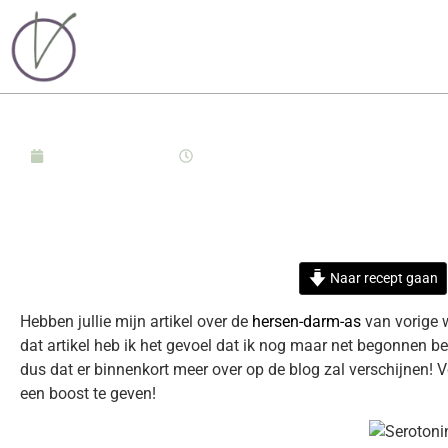
oktober 26, 2021
09:00
PROBIOTISCHE SEROTONIN
GOED HUMEUR!
Naar recept gaan
Hebben jullie mijn artikel over de
hersen-darm-as
van vorige w
dat artikel heb ik het gevoel dat ik nog maar net begonnen 
dus dat er binnenkort meer over op de blog zal verschijnen!
een boost te geven!