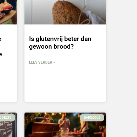
e
Is glutenvrij beter dan
gewoon brood?
e
LEES VERDER »
OGELTE
BARBECUE