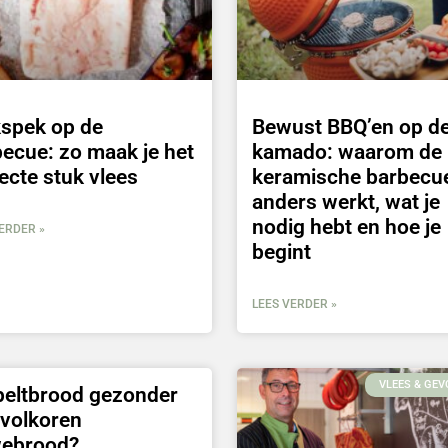
kspek op de
Bewust BBQ’en op d
ecue: zo maak je het
kamado: waarom de
ecte stuk vlees
keramische barbecu
anders werkt, wat je
nodig hebt en hoe je
ERDER »
begint
LEES VERDER »
VLEES & GEV
peltbrood gezonder
 volkoren
webrood?