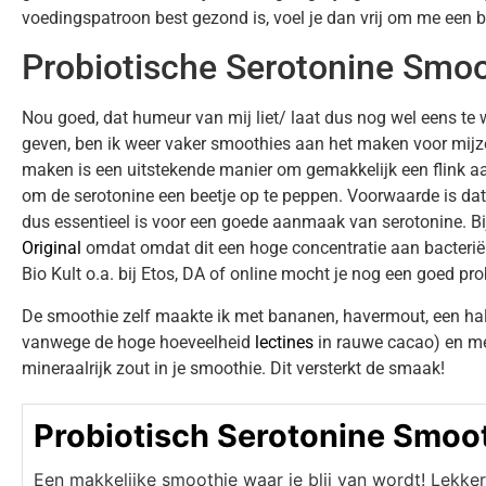
voedingspatroon best gezond is, voel je dan vrij om me een be
Probiotische Serotonine Smoo
Nou goed, dat humeur van mij liet/ laat dus nog wel eens te 
geven, ben ik weer vaker smoothies aan het maken voor mijze
maken is een uitstekende manier om gemakkelijk een flink aant
om de serotonine een beetje op te peppen. Voorwaarde is dat
dus essentieel is voor een goede aanmaak van serotonine.
Bi
Original
omdat omdat dit een hoge concentratie aan bacteriën 
Bio Kult o.a. bij Etos, DA of online mocht je nog een goed pr
De smoothie zelf maakte ik met bananen, havermout, een hal
vanwege de hoge hoeveelheid
lectines
in rauwe cacao) en me
mineraalrijk zout in je smoothie. Dit versterkt de smaak!
Probiotisch Serotonine Smoo
Een makkelijke smoothie waar je blij van wordt! Lekke