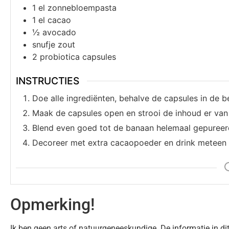
1
el
zonnebloempasta
1
el
cacao
½
avocado
snufje
zout
2
probiotica capsules
INSTRUCTIES
Doe alle ingrediënten, behalve de capsules in de b
Maak de capsules open en strooi de inhoud er van 
Blend even goed tot de banaan helemaal gepureerd
Decoreer met extra cacaopoeder en drink meteen 
Opmerking!
Ik ben geen arts of natuurgeneeskundige. De informatie in dit 