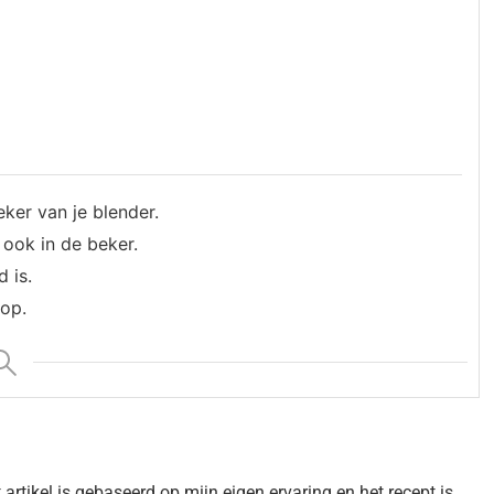
eker van je blender.
ook in de beker.
 is.
op.
artikel is gebaseerd op mijn eigen ervaring en het recept is