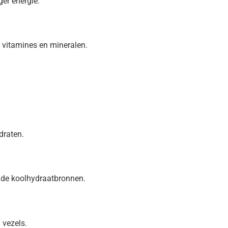
er energie.
ls, vitamines en mineralen.
draten.
nde koolhydraatbronnen.
 vezels.