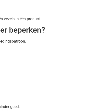
én vezels in één product.
ter beperken?
oedingspatroon.
inder goed.