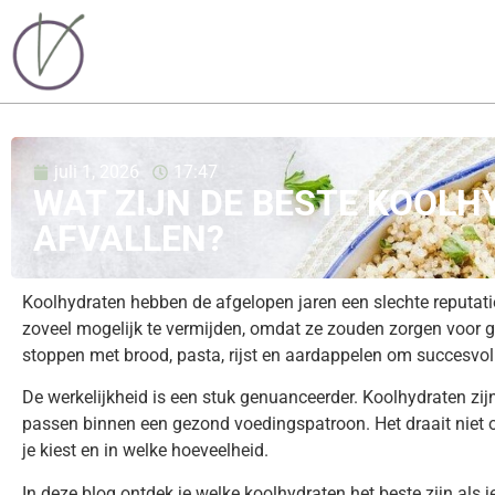
juli 1, 2026
17:47
WAT ZIJN DE BESTE KOOLH
AFVALLEN?
Koolhydraten hebben de afgelopen jaren een slechte reputati
zoveel mogelijk te vermijden, omdat ze zouden zorgen voor
stoppen met brood, pasta, rijst en aardappelen om succesvol 
De werkelijkheid is een stuk genuanceerder. Koolhydraten zij
passen binnen een gezond voedingspatroon. Het draait niet 
je kiest en in welke hoeveelheid.
In deze blog ontdek je welke koolhydraten het beste zijn als 