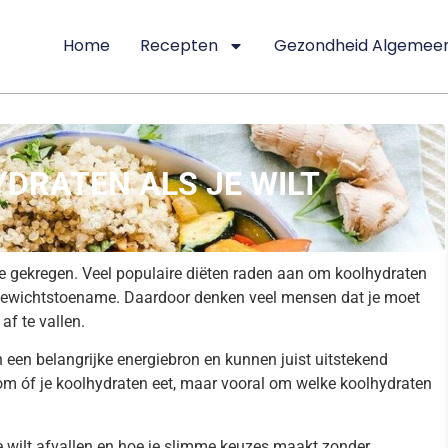
Home
Recepten
Gezondheid Algemee
YDRATEN ALS JE WILT
e gekregen. Veel populaire diëten raden aan om koolhydraten
 gewichtstoename. Daardoor denken veel mensen dat je moet
af te vallen.
n een belangrijke energiebron en kunnen juist uitstekend
om óf je koolhydraten eet, maar vooral om welke koolhydraten
je wilt afvallen en hoe je slimme keuzes maakt zonder