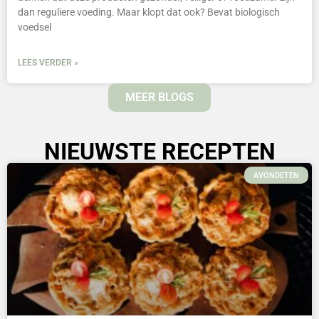
dan reguliere voeding. Maar klopt dat ook? Bevat biologisch
voedsel
LEES VERDER »
MEER BLOGS
NIEUWSTE RECEPTEN
AVONDETEN