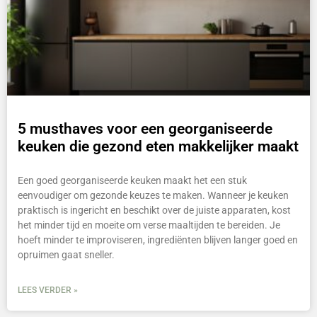
5 musthaves voor een georganiseerde
keuken die gezond eten makkelijker maakt
Een goed georganiseerde keuken maakt het een stuk
eenvoudiger om gezonde keuzes te maken. Wanneer je keuken
praktisch is ingericht en beschikt over de juiste apparaten, kost
het minder tijd en moeite om verse maaltijden te bereiden. Je
hoeft minder te improviseren, ingrediënten blijven langer goed en
opruimen gaat sneller.
LEES VERDER »