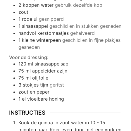
2
koppen
water
gebruik dezelfde kop
zout
1
rode ui
gesnipperd
1
sinaasappel
geschild en in stukken gesneden
handvol
kerstomaatjes
gehalveerd
1
kleine winterpeen
geschild en in fijne plakjes
gesneden
Voor de dressing:
120
ml
sinaasappelsap
75
ml
appelcider azijn
75
ml
olijfolie
3
stokjes tijm
geritst
zout en peper
1
el
vloeibare honing
INSTRUCTIES
Kook de quinoa in zout water in 10 - 15
minuten gaar. Roer even door met een vork en