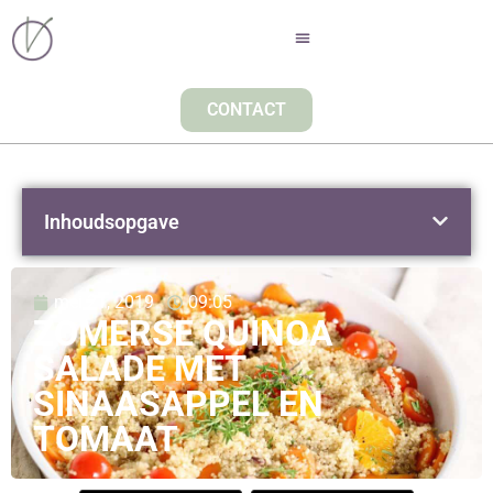
CONTACT
Inhoudsopgave
mei 21, 2019
09:05
ZOMERSE QUINOA
SALADE MET
SINAASAPPEL EN
TOMAAT