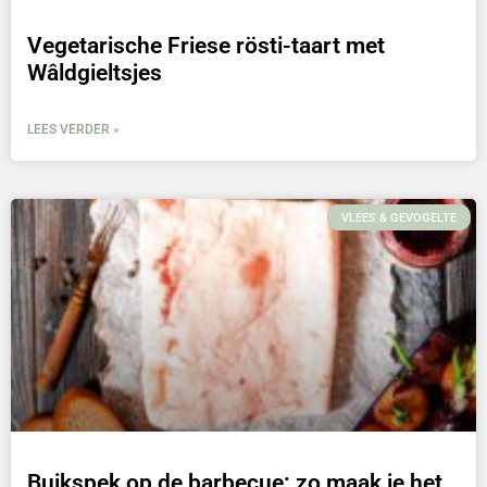
Vegetarische Friese rösti-taart met
Wâldgieltsjes
LEES VERDER »
VLEES & GEVOGELTE
Buikspek op de barbecue: zo maak je het