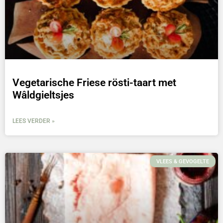
Vegetarische Friese rösti-taart met
Wâldgieltsjes
LEES VERDER »
VLEES & GEVOGELTE