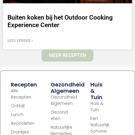
Buiten koken bij het Outdoor Cooking
Experience Center
LEES VERDER »
MEER RECEPTEN
Recepten
Gezondheid
Huis
Algemeen
&
Alle
Tuin
Recepten
Gezondheid
Algemeen
Huis &
Ontbijt
Tuin
Gezond
Lunch
eten
Een
Avondeten
Natuurlijk
Natuurlijke
Schone
Drankjes
Remedies