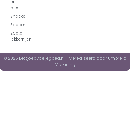
en
dips
Snacks
Soepen
Zoete
lekkernijen
© 2025 Eetgoedvoeljegoed.nl - Gerealiseerd door Umbrella
Marketing