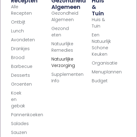
Recepten
Gezondheid
Huis
Algemeen
&
Alle
Tuin
Recepten
Gezondheid
Algemeen
Huis &
Ontbijt
Tuin
Gezond
Lunch
eten
Een
Avondeten
Natuurlijk
Natuurlijke
Schone
Drankjes
Remedies
Keuken
Brood
Natuurlijke
Organisatie
Verzorging
Barbecue
Menuplannen
Supplementen
Desserts
Info
Budget
Groenten
Koek
en
gebak
Pannenkoeken
Salades
Sauzen