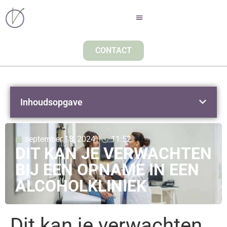
CONTACT
Inhoudsopgave
september 18, 2024
11:52
DIT KAN JE VERWACHTEN
BIJ EEN OPNAME IN EEN
ALCOHOLKLINIEK
Dit kan je verwachten