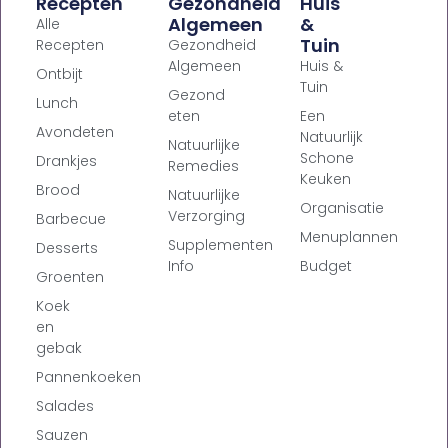
Recepten
Gezondheid
Huis
Algemeen
&
Alle
Tuin
Recepten
Gezondheid
Algemeen
Huis &
Ontbijt
Tuin
Gezond
Lunch
eten
Een
Avondeten
Natuurlijk
Natuurlijke
Schone
Drankjes
Remedies
Keuken
Brood
Natuurlijke
Organisatie
Verzorging
Barbecue
Menuplannen
Supplementen
Desserts
Info
Budget
Groenten
Koek
en
gebak
Pannenkoeken
Salades
Sauzen