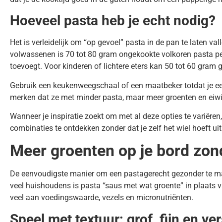
Hoeveel pasta heb je echt nodig?
Het is verleidelijk om “op gevoel” pasta in de pan te laten v
volwassenen is 70 tot 80 gram ongekookte volkoren pasta per
toevoegt. Voor kinderen of lichtere eters kan 50 tot 60 gram 
Gebruik een keukenweegschaal of een maatbeker totdat je een
merken dat ze met minder pasta, maar meer groenten en eiwitt
Wanneer je inspiratie zoekt om met al deze opties te variëren,
combinaties te ontdekken zonder dat je zelf het wiel hoeft uit
Meer groenten op je bord zo
De eenvoudigste manier om een pastagerecht gezonder te make
veel huishoudens is pasta “saus met wat groente” in plaats v
veel aan voedingswaarde, vezels en micronutriënten.
Speel met textuur: grof, fijn en ve