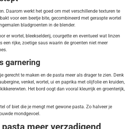
nten. Daarom werkt het goed om met verschillende texturen te
erbakt voor een beetje bite, gecombineerd met geraspte wortel
ijngemalen bladgroenten in de blender.
 er wortel, bleekselderij, courgette en eventueel wat linzen
is een rijke, zoetige saus waarin de groenten niet meer
nes.
ls garnering
e gerecht te maken en de pasta meer als drager te zien. Denk
ergine, venkel, wortel, ui en paprika met olijfolie en kruiden,
ikkererwten. Het bord oogt dan vooral kleurrijk en groenterijk,
el of biet die je mengt met gewone pasta. Zo halveer je
trouwde mondgevoel.
e pasta meer verzadigend