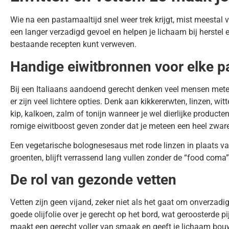
Wie na een pastamaaltijd snel weer trek krijgt, mist meestal
een langer verzadigd gevoel en helpen je lichaam bij herstel 
bestaande recepten kunt verweven.
Handige eiwitbronnen voor elke pa
Bij een Italiaans aandoend gerecht denken veel mensen mete
er zijn veel lichtere opties. Denk aan kikkererwten, linzen, w
kip, kalkoen, zalm of tonijn wanneer je wel dierlijke producte
romige eiwitboost geven zonder dat je meteen een heel zwar
Een vegetarische bolognesesaus met rode linzen in plaats va
groenten, blijft verrassend lang vullen zonder de “food coma”
De rol van gezonde vetten
Vetten zijn geen vijand, zeker niet als het gaat om onverzadigd
goede olijfolie over je gerecht op het bord, wat geroosterde
maakt een gerecht voller van smaak en geeft je lichaam bo