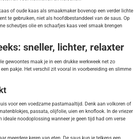
kaas of oude kaas als smaakmaker bovenop een verder lichte
cent te gebruiken, niet als hoofdbestanddeel van de saus. Op
ine scheutjes olie en schaafjes kaas veel smaak brengen
s: sneller, lichter, relaxter
ele gewoontes maak je in een drukke werkweek net zo
een pakje. Het verschil zit vooral in voorbereiding en slimme
kt
 huis voor een voedzame pastamaaltijd. Denk aan volkoren of
tenblokjes, passata, olijfolie, uien en knoflook. In de vriezer
n ideale noodoplossing wanneer je geen tijd had om verse
ar meerdere keren van eten. De saus kun je telkens een