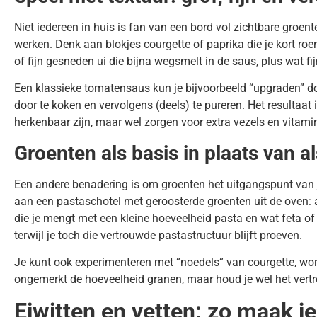
Niet iedereen in huis is fan van een bord vol zichtbare groe
werken. Denk aan blokjes courgette of paprika die je kort ro
of fijn gesneden ui die bijna wegsmelt in de saus, plus wat f
Een klassieke tomatensaus kun je bijvoorbeeld “upgraden” door
door te koken en vervolgens (deels) te pureren. Het resultaat 
herkenbaar zijn, maar wel zorgen voor extra vezels en vitami
Groenten als basis in plaats van a
Een andere benadering is om groenten het uitgangspunt van j
aan een pastaschotel met geroosterde groenten uit de oven: aub
die je mengt met een kleine hoeveelheid pasta en wat feta of k
terwijl je toch die vertrouwde pastastructuur blijft proeven.
Je kunt ook experimenteren met “noedels” van courgette, wort
ongemerkt de hoeveelheid granen, maar houd je wel het ver
Eiwitten en vetten: zo maak j