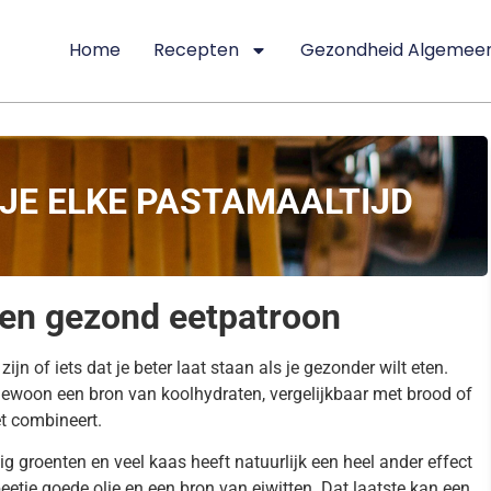
Home
Recepten
Gezondheid Algemee
JE ELKE PASTAMAALTIJD
een gezond eetpatroon
jn of iets dat je beter laat staan als je gezonder wilt eten.
s gewoon een bron van koolhydraten, vergelijkbaar met brood of
et combineert.
g groenten en veel kaas heeft natuurlijk een heel ander effect
eetje goede olie en een bron van eiwitten. Dat laatste kan een