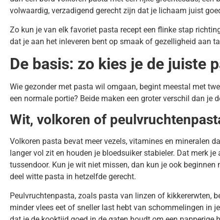
volwaardig, verzadigend gerecht zijn dat je lichaam juist goed
Zo kun je van elk favoriet pasta recept een flinke stap richti
dat je aan het inleveren bent op smaak of gezelligheid aan ta
De basis: zo kies je de juiste 
Wie gezonder met pasta wil omgaan, begint meestal met twee v
een normale portie? Beide maken een groter verschil dan je den
Wit, volkoren of peulvruchtenpast
Volkoren pasta bevat meer vezels, vitamines en mineralen dan
langer vol zit en houden je bloedsuiker stabieler. Dat merk j
tussendoor. Kun je wit niet missen, dan kun je ook beginnen
deel witte pasta in hetzelfde gerecht.
Peulvruchtenpasta, zoals pasta van linzen of kikkererwten, beva
minder vlees eet of sneller last hebt van schommelingen in je
dat je de kooktijd goed in de gaten houdt om een papperige 