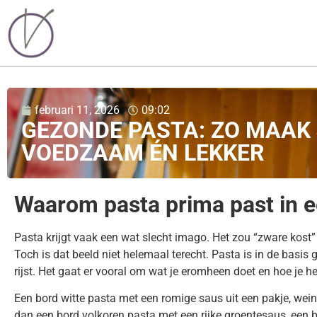
februari 11, 2026
09:02
GEZONDE PASTA: ZO MAAK 
VOEDZAAM ÉN LEKKER
Waarom pasta prima past in 
Pasta krijgt vaak een wat slecht imago. Het zou “zware kost” zi
Toch is dat beeld niet helemaal terecht. Pasta is in de basi
rijst. Het gaat er vooral om wat je eromheen doet en hoe je h
Een bord witte pasta met een romige saus uit een pakje, weini
dan een bord volkoren pasta met een rijke groentesaus, een b