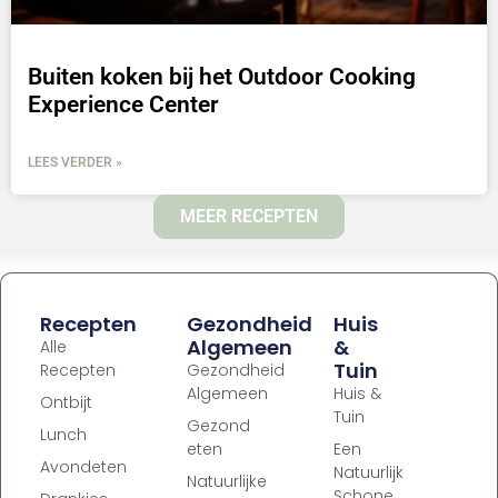
Buiten koken bij het Outdoor Cooking
Experience Center
LEES VERDER »
MEER RECEPTEN
Recepten
Gezondheid
Huis
Algemeen
&
Alle
Tuin
Recepten
Gezondheid
Algemeen
Huis &
Ontbijt
Tuin
Gezond
Lunch
eten
Een
Avondeten
Natuurlijk
Natuurlijke
Schone