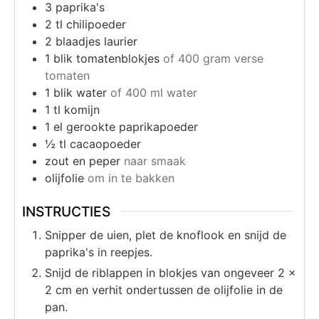
3
paprika's
2
tl
chilipoeder
2
blaadjes laurier
1
blik tomatenblokjes
of 400 gram verse
tomaten
1
blik water
of 400 ml water
1
tl
komijn
1
el
gerookte paprikapoeder
½
tl
cacaopoeder
zout en peper
naar smaak
olijfolie
om in te bakken
INSTRUCTIES
Snipper de uien, plet de knoflook en snijd de
paprika's in reepjes.
Snijd de riblappen in blokjes van ongeveer 2 x
2 cm en verhit ondertussen de olijfolie in de
pan.