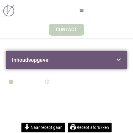
CONTACT
Inhoudsopgave
mei 20, 2021
16:30
GOULASH VAN
STOOFVLEES OP DE
BARBECUE
Naar recept gaan
Recept afdrukken