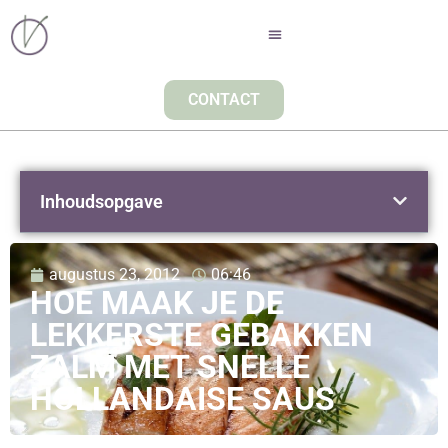
CONTACT
Inhoudsopgave
augustus 23, 2012
06:46
HOE MAAK JE DE
LEKKERSTE GEBAKKEN
ZALM MET SNELLE
HOLLANDAISE SAUS