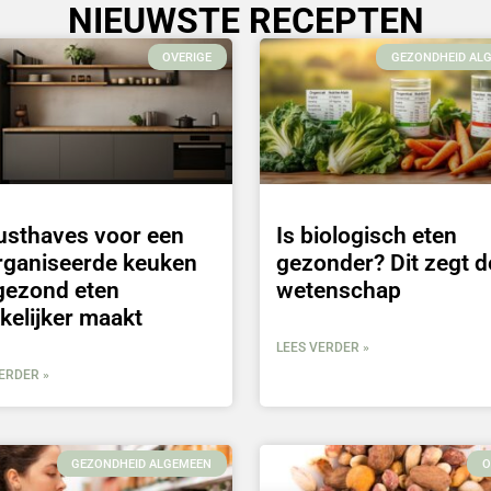
NIEUWSTE RECEPTEN
OVERIGE
GEZONDHEID AL
usthaves voor een
Is biologisch eten
rganiseerde keuken
gezonder? Dit zegt d
gezond eten
wetenschap
kelijker maakt
LEES VERDER »
ERDER »
GEZONDHEID ALGEMEEN
O