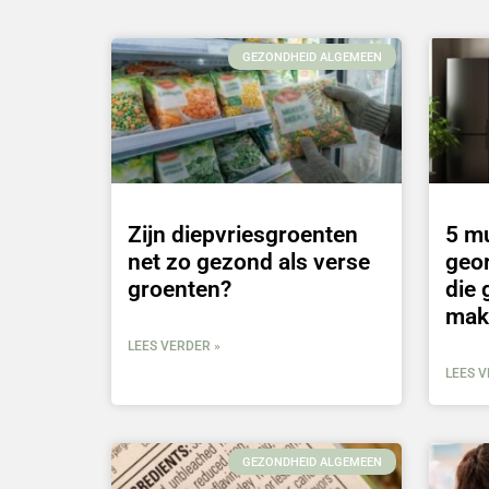
GEZONDHEID ALGEMEEN
Zijn diepvriesgroenten
5 m
net zo gezond als verse
geo
groenten?
die 
mak
LEES VERDER »
LEES V
GEZONDHEID ALGEMEEN