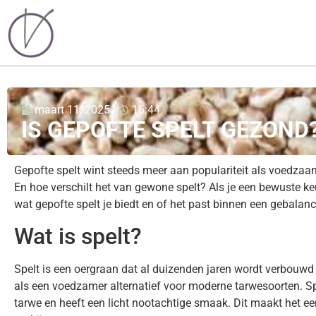
maart 11, 2025
16:44
IS GEPOFTE SPELT GEZOND
Gepofte spelt wint steeds meer aan populariteit als voedzaam
En hoe verschilt het van gewone spelt? Als je een bewuste ke
wat gepofte spelt je biedt en of het past binnen een gebalan
Wat is spelt?
Spelt is een oergraan dat al duizenden jaren wordt verbouwd 
als een voedzamer alternatief voor moderne tarwesoorten. Spe
tarwe en heeft een licht nootachtige smaak. Dit maakt het een