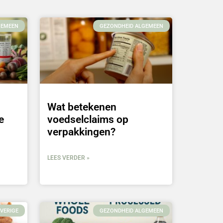
GEMEEN
GEZONDHEID ALGEMEEN
Wat betekenen
e
voedselclaims op
verpakkingen?
LEES VERDER »
VERIGE
GEZONDHEID ALGEMEEN