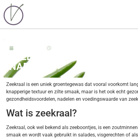
mei 17, 2025
09:55
IS ZEEKRAAL GEZOND? ONT
NADELEN
Zeekraal is een uniek groentegewas dat vooral voorkomt lan
knapperige textuur en zilte smaak, maar is het ook echt gezond
gezondheidsvoordelen, nadelen en voedingswaarde van zeek
Wat is zeekraal?
Zeekraal, ook wel bekend als zeeboontjes, is een zoutminnende 
smaak en wordt vaak gebruikt in salades, visgerechten of als