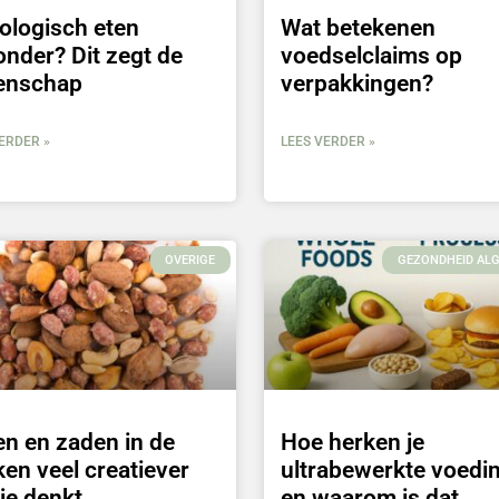
iologisch eten
Wat betekenen
nder? Dit zegt de
voedselclaims op
enschap
verpakkingen?
ERDER »
LEES VERDER »
OVERIGE
GEZONDHEID AL
n en zaden in de
Hoe herken je
en veel creatiever
ultrabewerkte voedi
je denkt
en waarom is dat