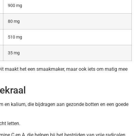
900 mg
80 mg
510 mg
35 mg
m. Dit maakt het een smaakmaker, maar ook iets om matig mee
ekraal
 en kalium, die bijdragen aan gezonde botten en een goede
ht letten.
mine C en A, die helpen bij het bestrijden van vrije radicalen.