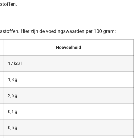
stoffen.
ngsstoffen. Hier zijn de voedingswaarden per 100 gram:
Hoeveelheid
17 kcal
1,8 g
2,6 g
0,1 g
0,5 g