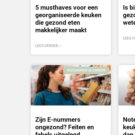
5 musthaves voor een
Is b
georganiseerde keuken
gezo
die gezond eten
wet
makkelijker maakt
LEES V
LEES VERDER »
GEZONDHEID ALGEMEEN
Zijn E-nummers
Note
ongezond? Feiten en
keuk
fabels uitgelegd
dan 