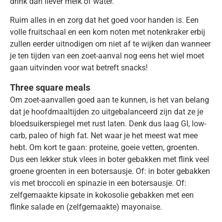
drink dan liever melk of water.
Ruim alles in en zorg dat het goed voor handen is. Een
volle fruitschaal en een kom noten met notenkraker erbij
zullen eerder uitnodigen om niet af te wijken dan wanneer
je ten tijden van een zoet-aanval nog eens het wiel moet
gaan uitvinden voor wat betreft snacks!
Three square meals
Om zoet-aanvallen goed aan te kunnen, is het van belang
dat je hoofdmaaltijden zo uitgebalanceerd zijn dat ze je
bloedsuikerspiegel met rust laten. Denk dus laag GI, low-
carb, paleo of high fat. Net waar je het meest wat mee
hebt. Om kort te gaan: proteine, goeie vetten, groenten.
Dus een lekker stuk vlees in boter gebakken met flink veel
groene groenten in een botersausje. Of: in boter gebakken
vis met broccoli en spinazie in een botersausje. Of:
zelfgemaakte kipsate in kokosolie gebakken met een
flinke salade en (zelfgemaakte) mayonaise.