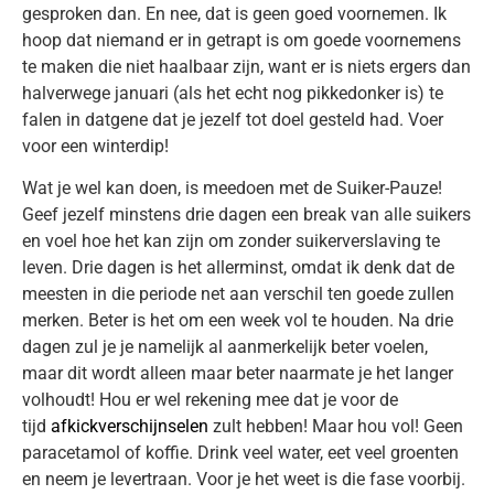
gesproken dan. En nee, dat is geen goed voornemen. Ik
hoop dat niemand er in getrapt is om goede voornemens
te maken die niet haalbaar zijn, want er is niets ergers dan
halverwege januari (als het echt nog pikkedonker is) te
falen in datgene dat je jezelf tot doel gesteld had. Voer
voor een winterdip!
Wat je wel kan doen, is meedoen met de Suiker-Pauze!
Geef jezelf minstens drie dagen een break van alle suikers
en voel hoe het kan zijn om zonder suikerverslaving te
leven. Drie dagen is het allerminst, omdat ik denk dat de
meesten in die periode net aan verschil ten goede zullen
merken. Beter is het om een week vol te houden. Na drie
dagen zul je je namelijk al aanmerkelijk beter voelen,
maar dit wordt alleen maar beter naarmate je het langer
volhoudt! Hou er wel rekening mee dat je voor de
tijd
afkickverschijnselen
zult hebben! Maar hou vol! Geen
paracetamol of koffie. Drink veel water, eet veel groenten
en neem je levertraan. Voor je het weet is die fase voorbij.