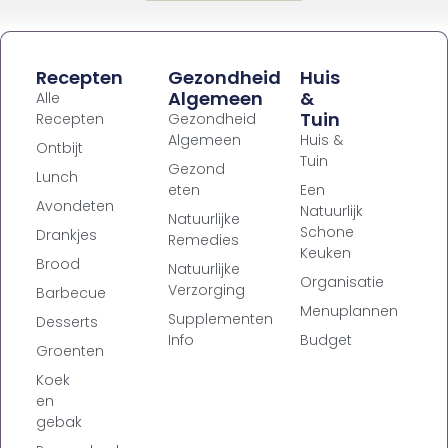
Recepten
Gezondheid
Huis
Algemeen
&
Alle
Tuin
Recepten
Gezondheid
Algemeen
Huis &
Ontbijt
Tuin
Gezond
Lunch
eten
Een
Avondeten
Natuurlijk
Natuurlijke
Schone
Drankjes
Remedies
Keuken
Brood
Natuurlijke
Organisatie
Verzorging
Barbecue
Menuplannen
Supplementen
Desserts
Info
Budget
Groenten
Koek
en
gebak