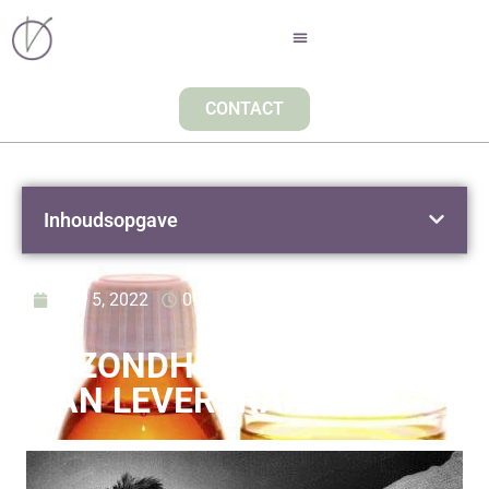
CONTACT
Inhoudsopgave
april 5, 2022
09:00
DE
GEZONDHEIDSVOORDELEN
VAN LEVERTRAAN