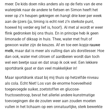
meer. De kids doen niks anders als op de fiets van de ene
waterplek naar de andere te fietsen en Simon heeft het
weer op z’n heupen gekregen en hangt drie keer per week
aan de ijzers (ja, timing is echt niet z’n sterkste punt,
hoewel hij verder erg lief is, hoor!). Al met al wordt er weer
flink gedronken bij ons thuis. En in principe heb ik geen
limonade of diksap in huis. Thee, water met fruit of
gewoon water zijn de keuzes. Af en toe een kopje
rauwe
melk
, maar dat is meer als vulling dan als dorstlesser. Hoe
dan ook, water met citroen of aardbeien wordt dan toch
wel een beetje saai en dat snap ik ook wel. Een lekkere
sportdrank gaat er dan veel makkelijker in!
Maar sportdrank staat bij mij thuis op hetzelfde niveau
als cola. Echt Niet! Los van de enorme hoeveelheid
toegevoegde suiker, zoetstoffen en glucose-
fructosestroop, bevat het allerlei andere kunstmatige
toevoegingen die de zouten weer aan zouden moeten
vullen in het lichaam op een onnatuurlijke, sterk bewerkte