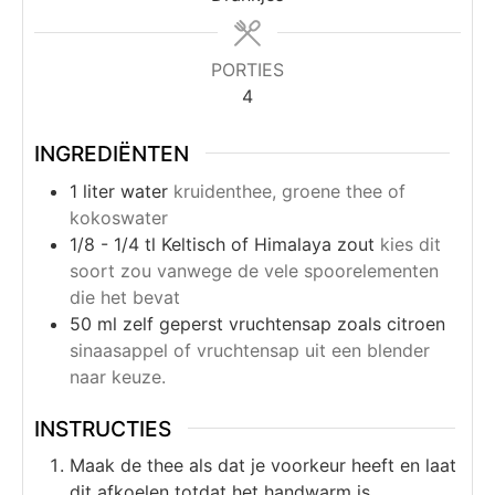
PORTIES
4
INGREDIËNTEN
1
liter
water
kruidenthee, groene thee of
kokoswater
1/8 - 1/4
tl
Keltisch of Himalaya zout
kies dit
soort zou vanwege de vele spoorelementen
die het bevat
50
ml
zelf geperst vruchtensap zoals citroen
sinaasappel of vruchtensap uit een blender
naar keuze.
INSTRUCTIES
Maak de thee als dat je voorkeur heeft en laat
dit afkoelen totdat het handwarm is.