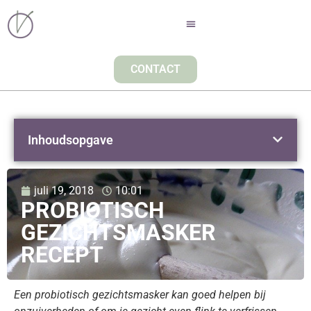
CONTACT
Inhoudsopgave
juli 19, 2018
10:01
PROBIOTISCH
GEZICHTSMASKER
RECEPT
Een probiotisch gezichtsmasker kan goed helpen bij