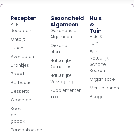
Recepten
Gezondheid
Huis
Algemeen
&
Alle
Tuin
Recepten
Gezondheid
Algemeen
Huis &
Ontbijt
Tuin
Gezond
Lunch
eten
Een
Avondeten
Natuurlijk
Natuurlijke
Schone
Drankjes
Remedies
Keuken
Brood
Natuurlijke
Organisatie
Verzorging
Barbecue
Menuplannen
Supplementen
Desserts
Info
Budget
Groenten
Koek
en
gebak
Pannenkoeken