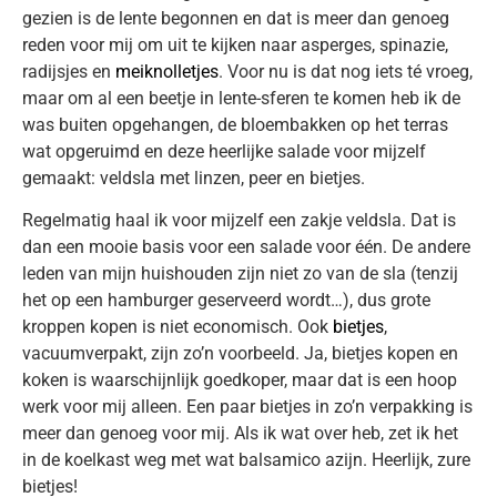
gezien is de lente begonnen en dat is meer dan genoeg
reden voor mij om uit te kijken naar asperges, spinazie,
radijsjes en
meiknolletjes
. Voor nu is dat nog iets té vroeg,
maar om al een beetje in lente-sferen te komen heb ik de
was buiten opgehangen, de bloembakken op het terras
wat opgeruimd en deze heerlijke salade voor mijzelf
gemaakt: veldsla met linzen, peer en bietjes.
Regelmatig haal ik voor mijzelf een zakje veldsla. Dat is
dan een mooie basis voor een salade voor één. De andere
leden van mijn huishouden zijn niet zo van de sla (tenzij
het op een hamburger geserveerd wordt…), dus grote
kroppen kopen is niet economisch. Ook
bietjes
,
vacuumverpakt, zijn zo’n voorbeeld. Ja, bietjes kopen en
koken is waarschijnlijk goedkoper, maar dat is een hoop
werk voor mij alleen. Een paar bietjes in zo’n verpakking is
meer dan genoeg voor mij. Als ik wat over heb, zet ik het
in de koelkast weg met wat balsamico azijn. Heerlijk, zure
bietjes!