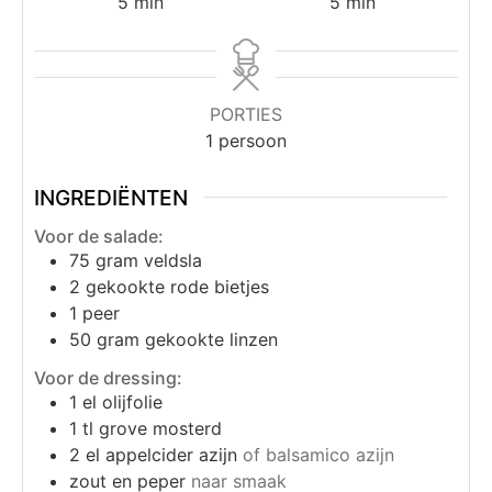
5
min
5
min
PORTIES
1
persoon
INGREDIËNTEN
Voor de salade:
75
gram
veldsla
2
gekookte rode bietjes
1
peer
50
gram
gekookte linzen
Voor de dressing:
1
el
olijfolie
1
tl
grove mosterd
2
el
appelcider azijn
of balsamico azijn
zout en peper
naar smaak