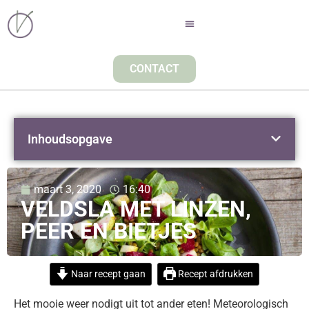
CONTACT
Inhoudsopgave
maart 3, 2020
16:40
VELDSLA MET LINZEN,
PEER EN BIETJES
Naar recept gaan
Recept afdrukken
Het mooie weer nodigt uit tot ander eten! Meteorologisch