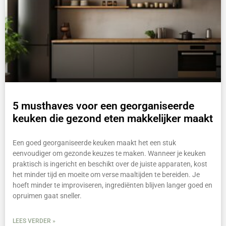
5 musthaves voor een georganiseerde
keuken die gezond eten makkelijker maakt
Een goed georganiseerde keuken maakt het een stuk
eenvoudiger om gezonde keuzes te maken. Wanneer je keuken
praktisch is ingericht en beschikt over de juiste apparaten, kost
het minder tijd en moeite om verse maaltijden te bereiden. Je
hoeft minder te improviseren, ingrediënten blijven langer goed en
opruimen gaat sneller.
LEES VERDER »