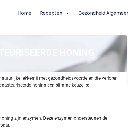
Home
Recepten
Gezondheid Algemee
EURISEERDE HONING
atuurlijke lekkernij met gezondheidsvoordelen die verloren
gepasteuriseerde honing een slimme keuze is:
we honing zijn enzymen. Deze enzymen ondersteunen de
rbaar.