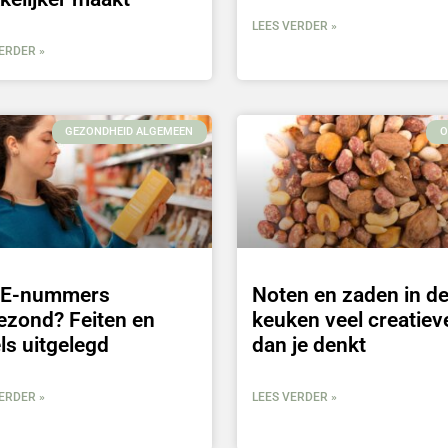
LEES VERDER »
ERDER »
GEZONDHEID ALGEMEEN
O
n E-nummers
Noten en zaden in d
ezond? Feiten en
keuken veel creatiev
ls uitgelegd
dan je denkt
ERDER »
LEES VERDER »