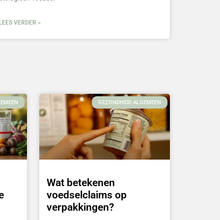
LEES VERDER »
GEMEEN
GEZONDHEID ALGEMEEN
Wat betekenen
e
voedselclaims op
verpakkingen?