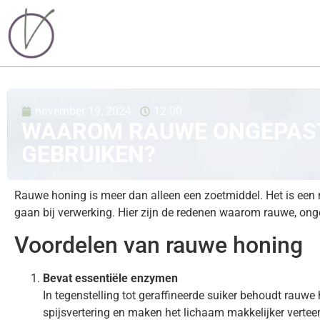
november 19, 2024
12:00
WAAROM RAUWE ONGEPAST
GEBRUIKEN?
Rauwe honing is meer dan alleen een zoetmiddel. Het is een n
gaan bij verwerking. Hier zijn de redenen waarom rauwe, on
Voordelen van rauwe honing
Bevat essentiële enzymen
In tegenstelling tot geraffineerde suiker behoudt rau
spijsvertering en maken het lichaam makkelijker vertee