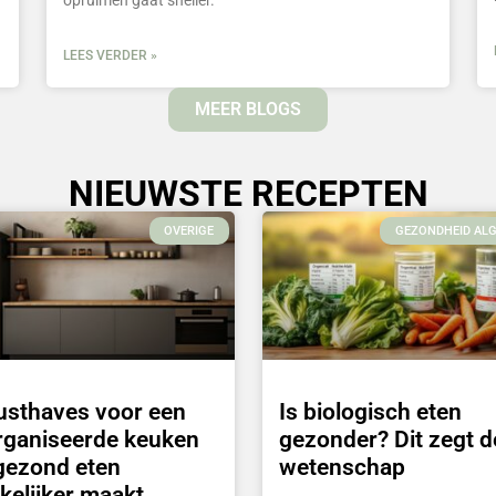
opruimen gaat sneller.
LEES VERDER »
MEER BLOGS
NIEUWSTE RECEPTEN
OVERIGE
GEZONDHEID AL
usthaves voor een
Is biologisch eten
rganiseerde keuken
gezonder? Dit zegt d
gezond eten
wetenschap
kelijker maakt