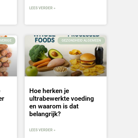
LEES VERDER »
VERIGE
GEZONDHEID ALGEMEEN
e
Hoe herken je
er
ultrabewerkte voeding
en waarom is dat
belangrijk?
LEES VERDER »