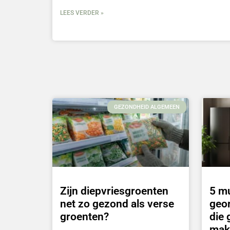
LEES VERDER »
GEZONDHEID ALGEMEEN
Zijn diepvriesgroenten
5 m
net zo gezond als verse
geo
groenten?
die 
mak