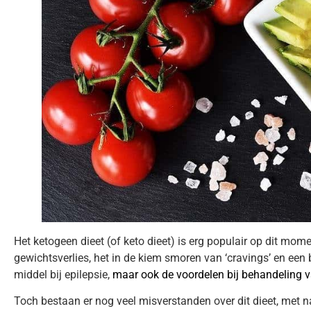
Het ketogeen dieet (of keto dieet) is erg populair op dit m
gewichtsverlies, het in de kiem smoren van ‘cravings’ en een 
middel bij epilepsie,
maar ook de voordelen bij behandeling va
Toch bestaan er nog veel misverstanden over dit dieet, met n