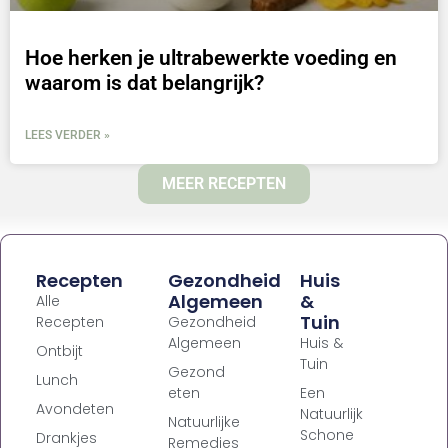
Hoe herken je ultrabewerkte voeding en
waarom is dat belangrijk?
LEES VERDER »
MEER RECEPTEN
Recepten
Gezondheid
Huis
Algemeen
&
Alle
Tuin
Recepten
Gezondheid
Algemeen
Huis &
Ontbijt
Tuin
Gezond
Lunch
eten
Een
Avondeten
Natuurlijk
Natuurlijke
Schone
Drankjes
Remedies