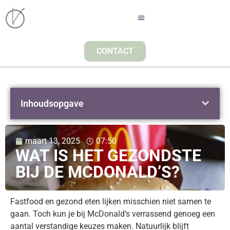
CONTACT
Inhoudsopgave
maart 13, 2025
07:50
WAT IS HET GEZONDSTE
BIJ DE MCDONALD’S?
Fastfood en gezond eten lijken misschien niet samen te
gaan. Toch kun je bij McDonald’s verrassend genoeg een
aantal verstandige keuzes maken. Natuurlijk blijft