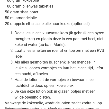
100 gram kokosolie
100 gram bijenwas tabletjes
50 gram shea boter
50 ml amandelolie
20 druppels etherische olie naar keuze (optioneel)
Doe alles in een vuurvaste kom (ik gebruik een pyrex
mengbeker) en plaats deze in een pan met heet, niet
kokend water (au-bain Marie).
Laat alles smelten en roer af en toe om met een RVS
lepel.
Als alles gesmolten is, schenk je het mengsel in
leuke siliconen vormpjes en laat het je een tijd, liefst
een nacht, afkoelen.
Haal de lotion uit de vormpjes en bewaar in een
luchtdichte doos op een koele plek.
Je kan deze lotion ook in glazen potjes met een
wijde opening gieten.
Vanwege de kokosolie, wordt de lotion zacht zodra hij op
lichaamstemperatuur is. Maak daarom kleine vormpjes