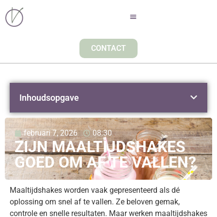
CONTACT
Inhoudsopgave
februari 7, 2026
08:30
ZIJN MAALTIJDSHAKES
GOED OM AF TE VALLEN?
Maaltijdshakes worden vaak gepresenteerd als dé
oplossing om snel af te vallen. Ze beloven gemak,
controle en snelle resultaten. Maar werken maaltijdshakes