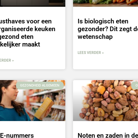
usthaves voor een
Is biologisch eten
rganiseerde keuken
gezonder? Dit zegt d
gezond eten
wetenschap
kelijker maakt
LEES VERDER »
ERDER »
GEZONDHEID ALGEMEEN
O
n E-nummers
Noten en zaden in d