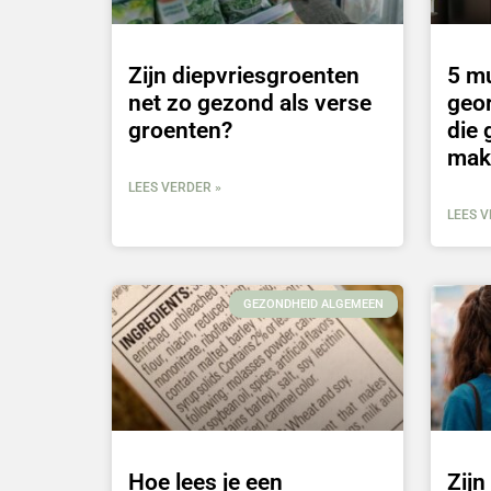
Zijn diepvriesgroenten
5 m
net zo gezond als verse
geo
groenten?
die 
mak
LEES VERDER »
LEES V
GEZONDHEID ALGEMEEN
Hoe lees je een
Zij