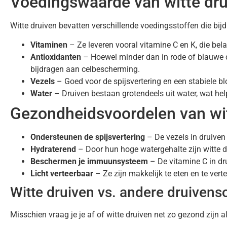
Voedingswaarde van witte dru
Witte druiven bevatten verschillende voedingsstoffen die bi
Vitaminen
– Ze leveren vooral vitamine C en K, die be
Antioxidanten
– Hoewel minder dan in rode of blauwe d
bijdragen aan celbescherming.
Vezels
– Goed voor de spijsvertering en een stabiele bl
Water
– Druiven bestaan grotendeels uit water, wat help
Gezondheidsvoordelen van wit
Ondersteunen de spijsvertering
– De vezels in druiven
Hydraterend
– Door hun hoge watergehalte zijn witte 
Beschermen je immuunsysteem
– De vitamine C in dr
Licht verteerbaar
– Ze zijn makkelijk te eten en te vert
Witte druiven vs. andere druivens
Misschien vraag je je af of witte druiven net zo gezond zijn al