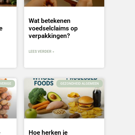
Wat betekenen
e
voedselclaims op
verpakkingen?
LEES VERDER »
VERIGE
GEZONDHEID ALGEMEEN
e
Hoe herken je