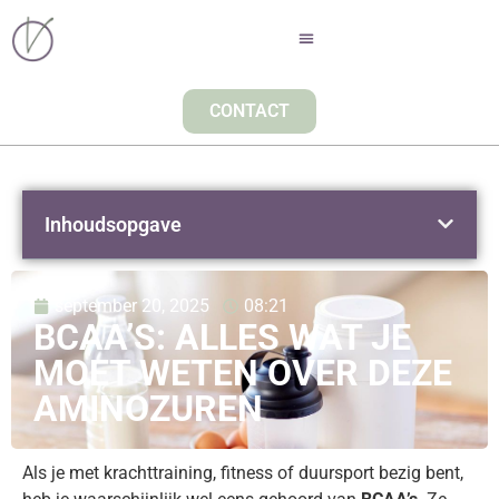
CONTACT
Inhoudsopgave
september 20, 2025
08:21
BCAA’S: ALLES WAT JE
MOET WETEN OVER DEZE
AMINOZUREN
Als je met krachttraining, fitness of duursport bezig bent,