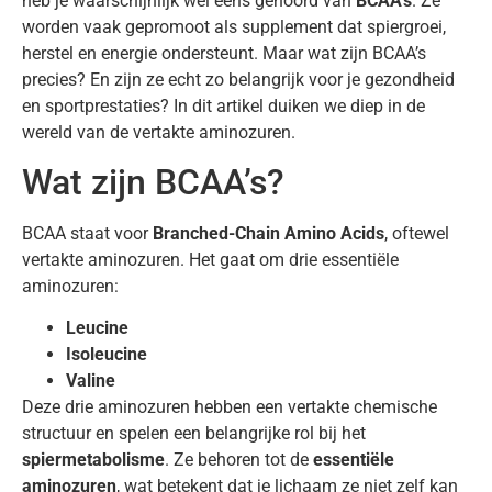
heb je waarschijnlijk wel eens gehoord van
BCAA’s
. Ze
worden vaak gepromoot als supplement dat spiergroei,
herstel en energie ondersteunt. Maar wat zijn BCAA’s
precies? En zijn ze echt zo belangrijk voor je gezondheid
en sportprestaties? In dit artikel duiken we diep in de
wereld van de vertakte aminozuren.
Wat zijn BCAA’s?
BCAA staat voor
Branched-Chain Amino Acids
, oftewel
vertakte aminozuren. Het gaat om drie essentiële
aminozuren:
Leucine
Isoleucine
Valine
Deze drie aminozuren hebben een vertakte chemische
structuur en spelen een belangrijke rol bij het
spiermetabolisme
. Ze behoren tot de
essentiële
aminozuren
, wat betekent dat je lichaam ze niet zelf kan