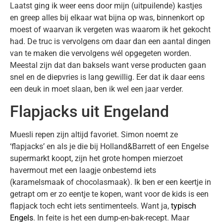
Laatst ging ik weer eens door mijn (uitpuilende) kastjes
en greep alles bij elkaar wat bijna op was, binnenkort op
moest of waarvan ik vergeten was waarom ik het gekocht
had. De truc is vervolgens om daar dan een aantal dingen
van te maken die vervolgens wél opgegeten worden.
Meestal zijn dat dan baksels want verse producten gaan
snel en de diepvries is lang gewillig. Eer dat ik daar eens
een deuk in moet slaan, ben ik wel een jaar verder.
Flapjacks uit Engeland
Muesli repen zijn altijd favoriet. Simon noemt ze
‘flapjacks’ en als je die bij Holland&Barrett of een Engelse
supermarkt koopt, zijn het grote hompen mierzoet
havermout met een laagje onbestemd iets
(karamelsmaak of chocolasmaak). Ik ben er een keertje in
getrapt om er zo eentje te kopen, want voor de kids is een
flapjack toch echt iets sentimenteels. Want ja,
typisch
Engels
. In feite is het een dump-en-bak-recept. Maar