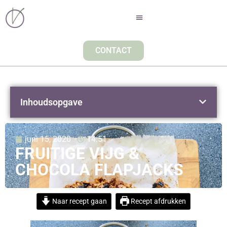
CONTACT
Inhoudsopgave
juni 15, 2020
14:51
FRUITIGE VIJG &
CHOCOLA FLAPJACKS
Naar recept gaan
Recept afdrukken