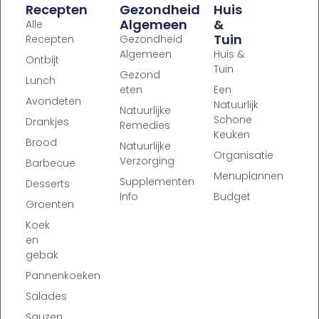
Recepten
Gezondheid
Huis
Algemeen
&
Alle
Tuin
Recepten
Gezondheid
Algemeen
Huis &
Ontbijt
Tuin
Gezond
Lunch
eten
Een
Avondeten
Natuurlijk
Natuurlijke
Schone
Drankjes
Remedies
Keuken
Brood
Natuurlijke
Organisatie
Verzorging
Barbecue
Menuplannen
Supplementen
Desserts
Info
Budget
Groenten
Koek
en
gebak
Pannenkoeken
Salades
Sauzen