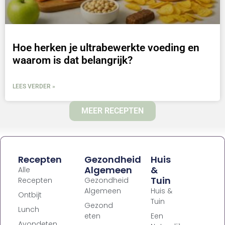
Hoe herken je ultrabewerkte voeding en
waarom is dat belangrijk?
LEES VERDER »
MEER RECEPTEN
Recepten
Gezondheid
Huis
Algemeen
&
Alle
Tuin
Recepten
Gezondheid
Algemeen
Huis &
Ontbijt
Tuin
Gezond
Lunch
eten
Een
Avondeten