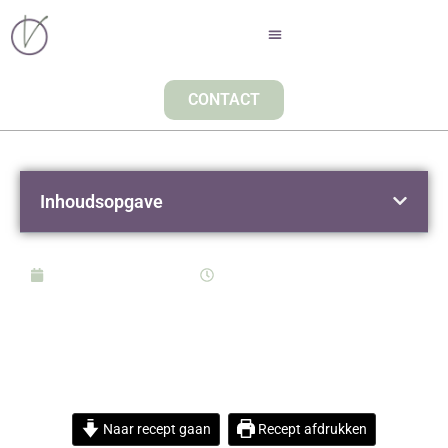
CONTACT
Inhoudsopgave
september 30, 2016
15:08
GLUTENVRIJE CRÊPES
MET GEBAKKEN FRUIT EN
YOGHURT
Naar recept gaan
Recept afdrukken