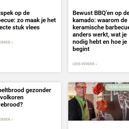
kspek op de
Bewust BBQ’en op d
ecue: zo maak je het
kamado: waarom de
ecte stuk vlees
keramische barbecu
anders werkt, wat je
nodig hebt en hoe je
ERDER »
begint
LEES VERDER »
VLEES & GEV
peltbrood gezonder
 volkoren
webrood?
ERDER »