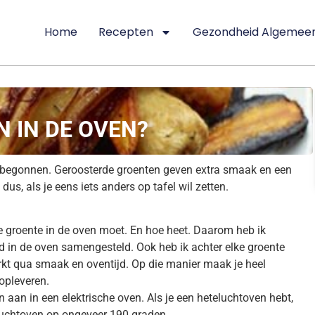
Home
Recepten
Gezondheid Algemee
 IN DE OVEN?
al begonnen. Geroosterde groenten geven extra smaak en een
us, als je eens iets anders op tafel wil zetten.
e groente in de oven moet. En hoe heet. Daarom heb ik
d in de oven samengesteld. Ook heb ik achter elke groente
t qua smaak en oventijd. Op die manier maak je heel
opleveren.
aan in een elektrische oven. Als je een heteluchtoven hebt,
eluchtoven op ongeveer 190 graden.