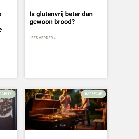
e
Is glutenvrij beter dan
gewoon brood?
e
LEES VERDER »
OGELTE
BARBECUE