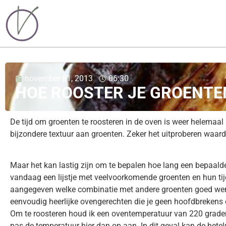
november 21, 2013
06:30
HOE ROOSTER JE GROENTEN
De tijd om groenten te roosteren in de oven is weer helema
bijzondere textuur aan groenten. Zeker het uitproberen waard d
Maar het kan lastig zijn om te bepalen hoe lang een bepaald
vandaag een lijstje met veelvoorkomende groenten en hun tij
aangegeven welke combinatie met andere groenten goed werk
eenvoudig heerlijke ovengerechten die je geen hoofdbrekens 
Om te roosteren houd ik een oventemperatuur van 220 graden 
pas de temperatuur hier dan op aan. In dit geval kan de het