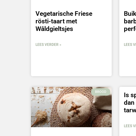
Vegetarische Friese
Bui
rösti-taart met
barb
Wâldgieltsjes
perf
LEES VERDER »
LEES V
BROOD
Is s
dan
tar
LEES V