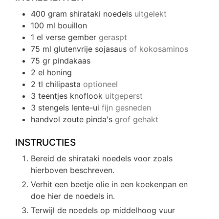
400
gram
shirataki noedels
uitgelekt
100
ml
bouillon
1
el
verse gember
geraspt
75
ml
glutenvrije sojasaus
of kokosaminos
75
gr
pindakaas
2
el
honing
2
tl
chilipasta
optioneel
3
teentjes knoflook
uitgeperst
3
stengels lente-ui
fijn gesneden
handvol zoute pinda's
grof gehakt
INSTRUCTIES
Bereid de shirataki noedels voor zoals
hierboven beschreven.
Verhit een beetje olie in een koekenpan en
doe hier de noedels in.
Terwijl de noedels op middelhoog vuur