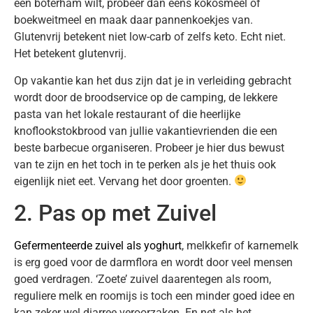
een boterham wilt, probeer dan eens kokosmeel of
boekweitmeel en maak daar pannenkoekjes van.
Glutenvrij betekent niet low-carb of zelfs keto. Echt niet.
Het betekent glutenvrij.
Op vakantie kan het dus zijn dat je in verleiding gebracht
wordt door de broodservice op de camping, de lekkere
pasta van het lokale restaurant of die heerlijke
knoflookstokbrood van jullie vakantievrienden die een
beste barbecue organiseren. Probeer je hier dus bewust
van te zijn en het toch in te perken als je het thuis ook
eigenlijk niet eet. Vervang het door groenten.
2. Pas op met Zuivel
Gefermenteerde zuivel als yoghurt
, melkkefir of karnemelk
is erg goed voor de darmflora en wordt door veel mensen
goed verdragen. ‘Zoete’ zuivel daarentegen als room,
reguliere melk en roomijs is toch een minder goed idee en
kan zeker wel diarree veroorzaken. En net als het