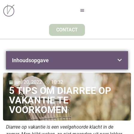
CONTACT
Inhoudsopgave
juni 20, 2022
10:32
5 TIPS OM DIARREE OP
VAKANTIE TE
VOORKOMEN
Diarree op vakantie is een veelgehoorde klacht in de